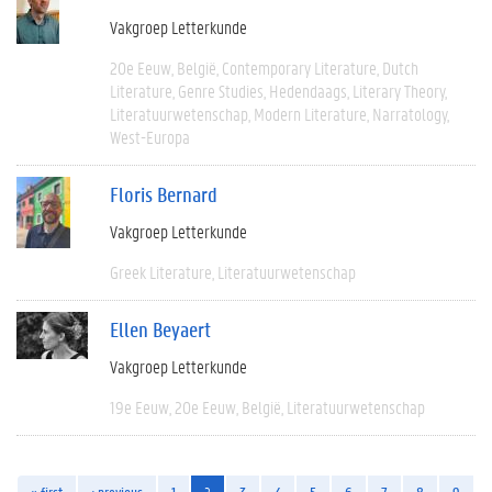
Vakgroep Letterkunde
20e Eeuw
België
Contemporary Literature
Dutch
Literature
Genre Studies
Hedendaags
Literary Theory
Literatuurwetenschap
Modern Literature
Narratology
West-Europa
Floris Bernard
Vakgroep Letterkunde
Greek Literature
Literatuurwetenschap
Ellen Beyaert
Vakgroep Letterkunde
19e Eeuw
20e Eeuw
België
Literatuurwetenschap
« first
‹ previous
1
2
3
4
5
6
7
8
9