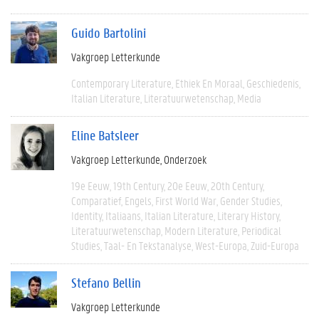
Guido Bartolini
Vakgroep Letterkunde
Contemporary Literature
Ethiek En Moraal
Geschiedenis
Italian Literature
Literatuurwetenschap
Media
Eline Batsleer
Vakgroep Letterkunde
Onderzoek
19e Eeuw
19th Century
20e Eeuw
20th Century
Comparatief
Engels
First World War
Gender Studies
Identity
Italiaans
Italian Literature
Literary History
Literatuurwetenschap
Modern Literature
Periodical
Studies
Taal- En Tekstanalyse
West-Europa
Zuid-Europa
Stefano Bellin
Vakgroep Letterkunde