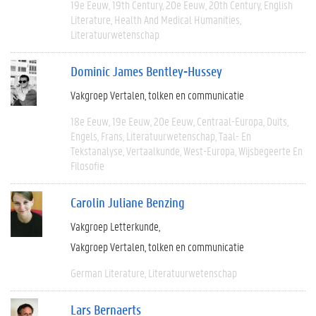
19e Eeuw
19th Century
20e Eeuw
20th Century
English
Literature
Health And Medical Humanities
Literatuurwetenschap
Dominic James Bentley-Hussey
Vakgroep Vertalen, tolken en communicatie
18e Eeuw
19e Eeuw
20e Eeuw
Centraal-Europa
Duits
Engels
Frans
Literatuurwetenschap
Taal- En
Tekstanalyse
Vertaalkunde
West-Europa
Wijsbegeerte En
Filosofie
Carolin Juliane Benzing
Vakgroep Letterkunde
Vakgroep Vertalen, tolken en communicatie
German Literature
Literatuurwetenschap
Lars Bernaerts