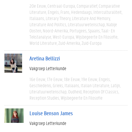
20e Eeuw
Centraal-Europa
Comparatief
Comparative
Literature
Engels
Frans
Hedendaags
Interculturaliteit
Italiaans
Literary Theory
Literature And Memory
Literature And Politics
Literatuurwetenschap
Nabije
Oosten
Noord-Amerika
Portugees
Spaans
Taal- En
Tekstanalyse
West-Europa
Wijsbegeerte En Filosofie
World Literature
Zuid-Amerika
Zuid-Europa
Aretina Bellizzi
Vakgroep Letterkunde
16e Eeuw
17e Eeuw
18e Eeuw
19e Eeuw
Engels
Geschiedenis
Grieks
Italiaans
Italian Literature
Latijn
Literatuurwetenschap
Oudheid
Reception Of Classics
Reception Studies
Wijsbegeerte En Filosofie
Louise Benson James
Vakgroep Letterkunde