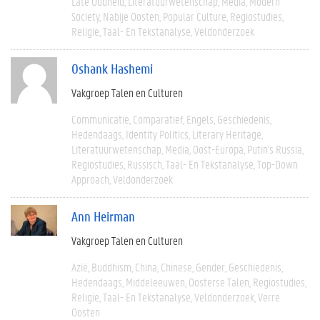
Late Oudheid
Literatuurwetenschap
Media
Modern
Society
Nabije Oosten
Popular Culture
Regiostudies
Religie
Taal- En Tekstanalyse
Veldonderzoek
Oshank Hashemi
Vakgroep Talen en Culturen
Communicatie
Comparatief
Engels
Geschiedenis
Hedendaags
Identity Politics
Literary Heritage
Literatuurwetenschap
Media
Oost-Europa
Putin's Russia
Regiostudies
Russisch
Taal- En Tekstanalyse
Top-Down
Approach
Veldonderzoek
Ann Heirman
Vakgroep Talen en Culturen
Azië
Buddhism
China
Chinese
Gender
Geschiedenis
Hedendaags
Middeleeuwen
Oosterse Talen
Regiostudies
Religie
Taal- En Tekstanalyse
Veldonderzoek
Verre
Oosten