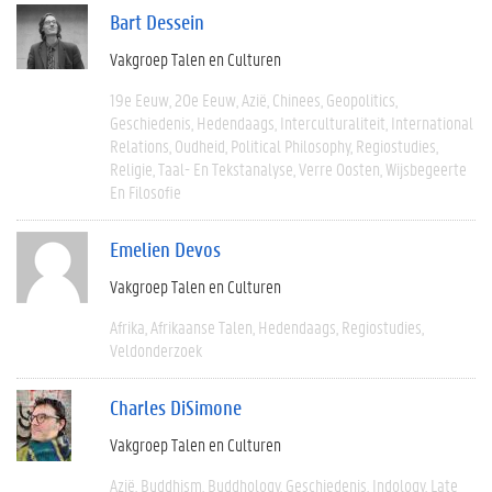
Bart Dessein
Vakgroep Talen en Culturen
19e Eeuw
20e Eeuw
Azië
Chinees
Geopolitics
Geschiedenis
Hedendaags
Interculturaliteit
International
Relations
Oudheid
Political Philosophy
Regiostudies
Religie
Taal- En Tekstanalyse
Verre Oosten
Wijsbegeerte
En Filosofie
Emelien Devos
Vakgroep Talen en Culturen
Afrika
Afrikaanse Talen
Hedendaags
Regiostudies
Veldonderzoek
Charles DiSimone
Vakgroep Talen en Culturen
Azië
Buddhism
Buddhology
Geschiedenis
Indology
Late