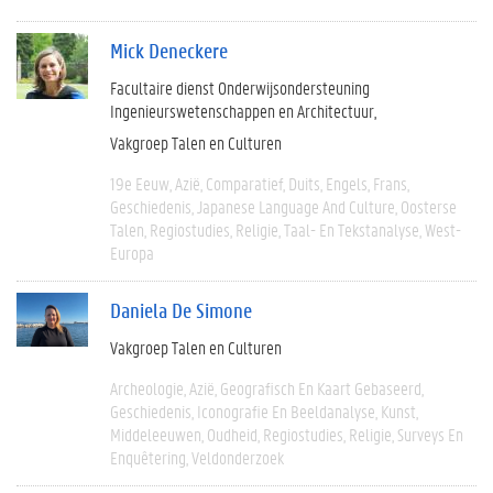
Mick Deneckere
Facultaire dienst Onderwijsondersteuning
Ingenieurswetenschappen en Architectuur
Vakgroep Talen en Culturen
19e Eeuw
Azië
Comparatief
Duits
Engels
Frans
Geschiedenis
Japanese Language And Culture
Oosterse
Talen
Regiostudies
Religie
Taal- En Tekstanalyse
West-
Europa
Daniela De Simone
Vakgroep Talen en Culturen
Archeologie
Azië
Geografisch En Kaart Gebaseerd
Geschiedenis
Iconografie En Beeldanalyse
Kunst
Middeleeuwen
Oudheid
Regiostudies
Religie
Surveys En
Enquêtering
Veldonderzoek