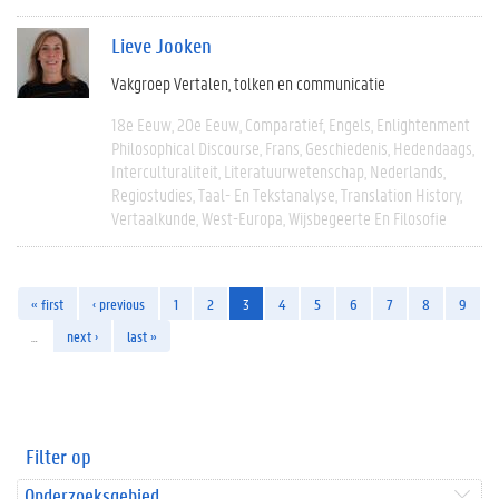
Lieve Jooken
Vakgroep Vertalen, tolken en communicatie
18e Eeuw
20e Eeuw
Comparatief
Engels
Enlightenment
Philosophical Discourse
Frans
Geschiedenis
Hedendaags
Interculturaliteit
Literatuurwetenschap
Nederlands
Regiostudies
Taal- En Tekstanalyse
Translation History
Vertaalkunde
West-Europa
Wijsbegeerte En Filosofie
« first
‹ previous
1
2
3
4
5
6
7
8
9
…
next ›
last »
Filter op
Onderzoeksgebied