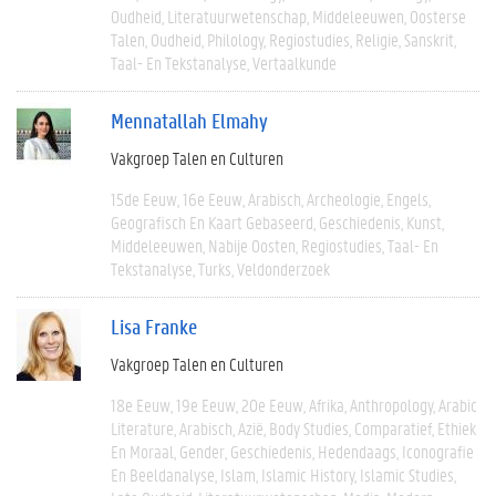
Oudheid
Literatuurwetenschap
Middeleeuwen
Oosterse
Talen
Oudheid
Philology
Regiostudies
Religie
Sanskrit
Taal- En Tekstanalyse
Vertaalkunde
Mennatallah Elmahy
Vakgroep Talen en Culturen
15de Eeuw
16e Eeuw
Arabisch
Archeologie
Engels
Geografisch En Kaart Gebaseerd
Geschiedenis
Kunst
Middeleeuwen
Nabije Oosten
Regiostudies
Taal- En
Tekstanalyse
Turks
Veldonderzoek
Lisa Franke
Vakgroep Talen en Culturen
18e Eeuw
19e Eeuw
20e Eeuw
Afrika
Anthropology
Arabic
Literature
Arabisch
Azië
Body Studies
Comparatief
Ethiek
En Moraal
Gender
Geschiedenis
Hedendaags
Iconografie
En Beeldanalyse
Islam
Islamic History
Islamic Studies