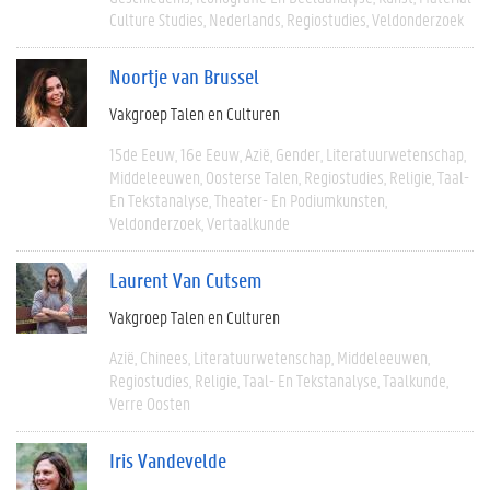
Culture Studies
Nederlands
Regiostudies
Veldonderzoek
Noortje van Brussel
Vakgroep Talen en Culturen
15de Eeuw
16e Eeuw
Azië
Gender
Literatuurwetenschap
Middeleeuwen
Oosterse Talen
Regiostudies
Religie
Taal-
En Tekstanalyse
Theater- En Podiumkunsten
Veldonderzoek
Vertaalkunde
Laurent Van Cutsem
Vakgroep Talen en Culturen
Azië
Chinees
Literatuurwetenschap
Middeleeuwen
Regiostudies
Religie
Taal- En Tekstanalyse
Taalkunde
Verre Oosten
Iris Vandevelde