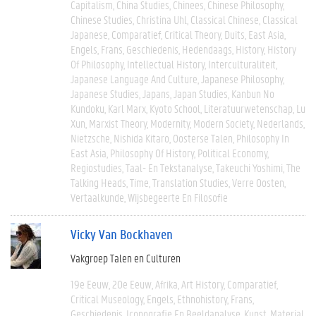
Capitalism
China Studies
Chinees
Chinese Philosophy
Chinese Studies
Christina Uhl
Classical Chinese
Classical
Japanese
Comparatief
Critical Theory
Duits
East Asia
Engels
Frans
Geschiedenis
Hedendaags
History
History
Of Philosophy
Intellectual History
Interculturaliteit
Japanese Language And Culture
Japanese Philosophy
Japanese Studies
Japans
Japan Studies
Kanbun No
Kundoku
Karl Marx
Kyoto School
Literatuurwetenschap
Lu
Xun
Marxist Theory
Modernity
Modern Society
Nederlands
Nietzsche
Nishida Kitaro
Oosterse Talen
Philosophy In
East Asia
Philosophy Of History
Political Economy
Regiostudies
Taal- En Tekstanalyse
Takeuchi Yoshimi
The
Talking Heads
Time
Translation Studies
Verre Oosten
Vertaalkunde
Wijsbegeerte En Filosofie
Vicky Van Bockhaven
Vakgroep Talen en Culturen
19e Eeuw
20e Eeuw
Afrika
Art History
Comparatief
Critical Museology
Engels
Ethnohistory
Frans
Geschiedenis
Iconografie En Beeldanalyse
Kunst
Material