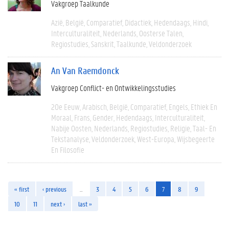
Vakgroep Taalkunde
Azië
België
Comparatief
Didactiek
Hedendaags
Hindi
Interculturaliteit
Nederlands
Oosterse Talen
Regiostudies
Sanskrit
Taalkunde
Veldonderzoek
An Van Raemdonck
Vakgroep Conflict- en Ontwikkelingsstudies
20e Eeuw
Arabisch
België
Comparatief
Engels
Ethiek En
Moraal
Frans
Gender
Hedendaags
Interculturaliteit
Nabije Oosten
Nederlands
Regiostudies
Religie
Taal- En
Tekstanalyse
Veldonderzoek
West-Europa
Wijsbegeerte
En Filosofie
« first
‹ previous
…
3
4
5
6
7
8
9
10
11
next ›
last »