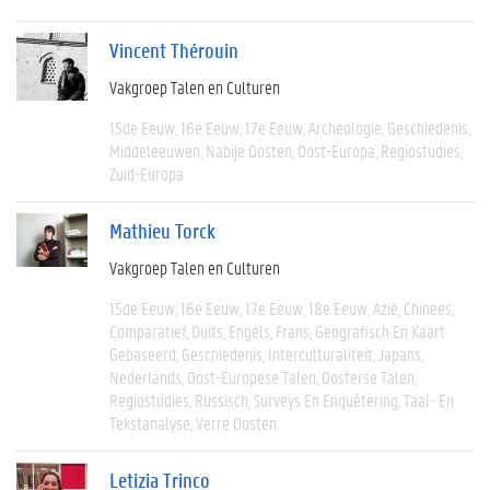
Vincent Thérouin
Vakgroep Talen en Culturen
15de Eeuw
16e Eeuw
17e Eeuw
Archeologie
Geschiedenis
Middeleeuwen
Nabije Oosten
Oost-Europa
Regiostudies
Zuid-Europa
Mathieu Torck
Vakgroep Talen en Culturen
15de Eeuw
16e Eeuw
17e Eeuw
18e Eeuw
Azië
Chinees
Comparatief
Duits
Engels
Frans
Geografisch En Kaart
Gebaseerd
Geschiedenis
Interculturaliteit
Japans
Nederlands
Oost-Europese Talen
Oosterse Talen
Regiostudies
Russisch
Surveys En Enquêtering
Taal- En
Tekstanalyse
Verre Oosten
Letizia Trinco