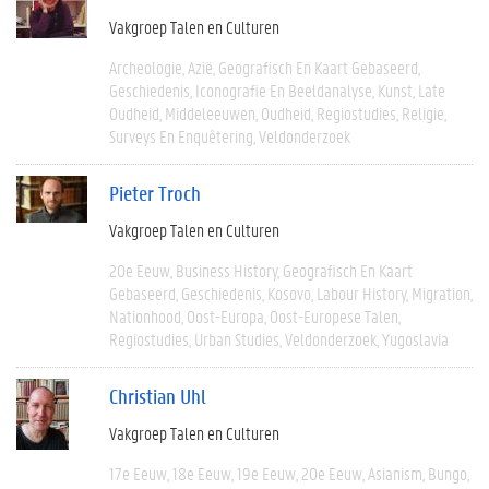
Vakgroep Talen en Culturen
Archeologie
Azië
Geografisch En Kaart Gebaseerd
Geschiedenis
Iconografie En Beeldanalyse
Kunst
Late
Oudheid
Middeleeuwen
Oudheid
Regiostudies
Religie
Surveys En Enquêtering
Veldonderzoek
Pieter Troch
Vakgroep Talen en Culturen
20e Eeuw
Business History
Geografisch En Kaart
Gebaseerd
Geschiedenis
Kosovo
Labour History
Migration
Nationhood
Oost-Europa
Oost-Europese Talen
Regiostudies
Urban Studies
Veldonderzoek
Yugoslavia
Christian Uhl
Vakgroep Talen en Culturen
17e Eeuw
18e Eeuw
19e Eeuw
20e Eeuw
Asianism
Bungo