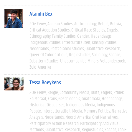
Atamhi Bex
20e Eeuw
Andean Studies
Anthropology
België
Bolivia
Critical Adoption Studies
Critical Race Studies
Engels
Ethnography
Family Studies
Gender
Hedendaags
Indigenous Studies
Interculturaliteit
Kinship Studies
Nederlands
Postcolonial Studies
Qualitative Research
Queer Of Color Critique
Regiostudies
Sociology
Spaans
Subaltern Studies
Unaccompanied Minors
Veldonderzoek
Zuid-Amerika
Tessa Boeykens
20e Eeuw
België
Community Media
Duits
Engels
Ethiek
En Moraal
Frans
Geschiedenis
Guatemala
Hedendaags
Historical Discourses
Indigenous Media
Indigenous
People
Interculturaliteit
Media
Memory Politics
Narrative
Analysis
Nederlands
Noord-Amerika
Oral Narratives
Participatory Action Research
Participatory And Visual
Methods
Qualitative Research
Regiostudies
Spaans
Taal-