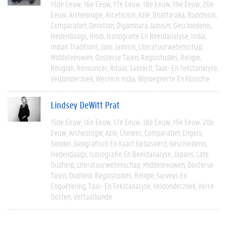
15de Eeuw
16e Eeuw
17e Eeuw
18e Eeuw
19e Eeuw
20e
Eeuw
Archeologie
Asceticism
Azië
Bhattaraka
Buddhism
Comparatief
Devotion
Digambara Jainism
Geschiedenis
Hedendaags
Hindi
Iconografie En Beeldanalyse
India
Indian Traditions
Jain
Jainism
Literatuurwetenschap
Middeleeuwen
Oosterse Talen
Regiostudies
Religie
Religion
Renouncer
Ritual
Sanskrit
Taal- En Tekstanalyse
Veldonderzoek
Western India
Wijsbegeerte En Filosofie
Lindsey DeWitt Prat
15de Eeuw
16e Eeuw
17e Eeuw
18e Eeuw
19e Eeuw
20e
Eeuw
Archeologie
Azië
Chinees
Comparatief
Engels
Gender
Geografisch En Kaart Gebaseerd
Geschiedenis
Hedendaags
Iconografie En Beeldanalyse
Japans
Late
Oudheid
Literatuurwetenschap
Middeleeuwen
Oosterse
Talen
Oudheid
Regiostudies
Religie
Surveys En
Enquêtering
Taal- En Tekstanalyse
Veldonderzoek
Verre
Oosten
Vertaalkunde