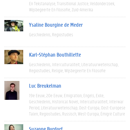
En Tekstanalyse
Transitional Justice
Veldonderzoek
Wijsbegeerte En Filosofie
Zuid-Amerika
Ysaline Bourgine de Meder
Geschiedenis
Regiostudies
Karl-Stéphan Bouthillette
Geschiedenis
Interculturaliteit
Literatuurwetenschap
Regiostudies
Religie
Wijsbegeerte En Filosofie
Luc Breukelman
19e Eeuw
20e Eeuw
Emigration
Engels
Exile
Geschiedenis
Historical Novel
Interculturaliteit
Interwar
Period
Literatuurwetenschap
Oost-Europa
Oost-Europese
Talen
Regiostudies
Russisch
West-Europa
Émigré Culture
Suzanne Burdorf