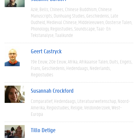
Azië
Bells
Chinees
Chinese Buddhism
Chinese
Manuscripts
Dunhuang Studies
Geschiedenis
Late
Oudheid
Medieval Chinese
Middeleeuwen
Oosterse Talen
Phonology
Regiostudies
Soundscape
Taal- En
Tekstanalyse
Taalkunde
Geert Castryck
19e Eeuw
20e Eeuw
Afrika
Afrikaanse Talen
Duits
Engels
Frans
Geschiedenis
Hedendaags
Nederlands
Regiostudies
Susannah Crockford
Comparatief
Hedendaags
Literatuurwetenschap
Noord-
Amerika
Regiostudies
Religie
Veldonderzoek
West-
Europa
Tillo Detige