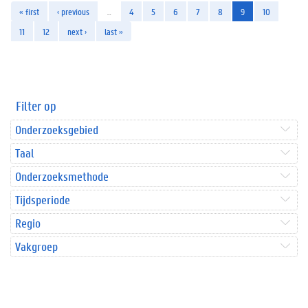
« first
‹ previous
…
4
5
6
7
8
9
10
11
12
next ›
last »
Filter op
Onderzoeksgebied
Taal
Onderzoeksmethode
Tijdsperiode
Regio
Vakgroep