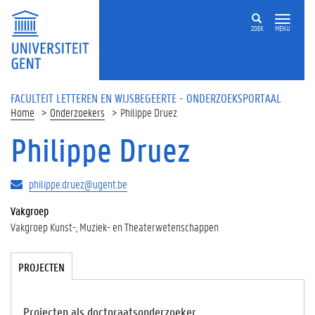
Overslaan en naar de inhoud gaan
ZOEK
MENU
FACULTEIT LETTEREN EN WIJSBEGEERTE - ONDERZOEKSPORTAAL
Home
Onderzoekers
Philippe Druez
Philippe Druez
philippe.druez@ugent.be
Vakgroep
Vakgroep Kunst-, Muziek- en Theaterwetenschappen
Tabgroup
PROJECTEN
(
A
C
TI
Projecten als doctoraatsonderzoeker