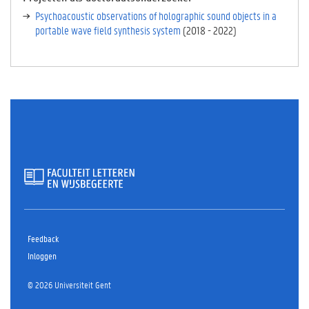
E
Psychoacoustic observations of holographic sound objects in a
V
portable wave field synthesis system
(
2018
-
2022
)
E
T
A
B
B
L
A
D
)
Feedback
Inloggen
© 2026 Universiteit Gent