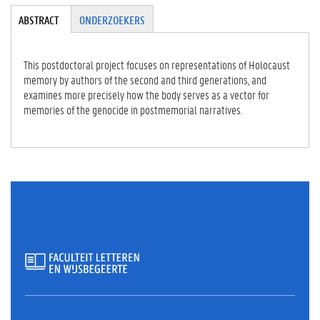
Tabgroup
ABSTRACT
(A
ONDERZOEKERS
CT
IE
VE
This postdoctoral project focuses on representations of Holocaust
TA
memory by authors of the second and third generations, and
BB
examines more precisely how the body serves as a vector for
LA
memories of the genocide in postmemorial narratives.
D)