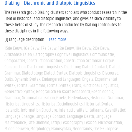
DiaLing - Diachronic and Diatopic Linguistics
The research group DiaLing clusters scholars who conduct research in the
field of historical and diatopic linguistics, and gives as such visibility to
these fields of study. The research conducted by DiaLing contributes to
these disciplines in the following ways:
(i) language description...
read more
15de Eeuw
16e Eeuw
17e Eeuw
18e Eeuw
19e Eeuw
20e Eeuw
Afrikaanse Talen
Cartography
Cognitive Linguistics
Communicatie
Comparatief
Constructionalization
Construction Grammar
Corpus
Construction
Diachronic Linguistics
Diachrony
Dialect Contact
Dialect
Grammar
Dialectology
Dialect Syntax
Diatopic Linguistics
Discourse
Duits
Dynamic Syntax
Endangered Languages
Engels
Experimental
Syntax
Formal Grammar
Formal Syntax
Frans
Functional Linguistics
Generative Syntax
Geografisch En Kaart Gebaseerd
Geschiedenis
Grammar
Grammaticalization
Grieks
Hedendaags
Historical Grammar
Historical Linguistics
Historical Sociolinguistics
Historical Syntax
Icelandic
Information Structure
Interculturaliteit
Italiaans
Kwantitatief
Language Change
Language Contact
Language Death
Language
Maintenance
Late Oudheid
Latijn
Lexicography
Lexicon
Microvariation
Middeleeuwen
Morphology
Nanosyntax
Nederlands
Oost-Europese