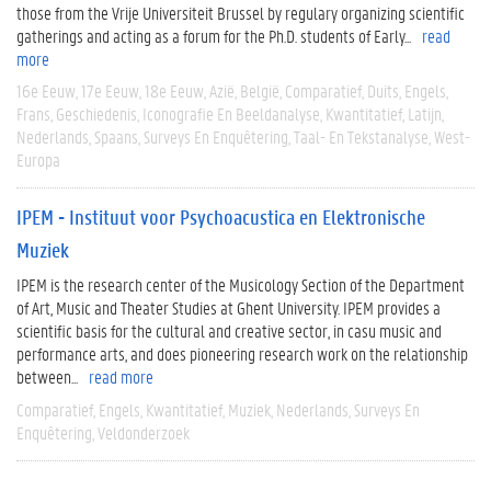
those from the Vrije Universiteit Brussel by regulary organizing scientific
gatherings and acting as a forum for the Ph.D. students of Early...
read
more
16e Eeuw
17e Eeuw
18e Eeuw
Azië
België
Comparatief
Duits
Engels
Frans
Geschiedenis
Iconografie En Beeldanalyse
Kwantitatief
Latijn
Nederlands
Spaans
Surveys En Enquêtering
Taal- En Tekstanalyse
West-
Europa
IPEM - Instituut voor Psychoacustica en Elektronische
Muziek
IPEM is the research center of the Musicology Section of the Department
of Art, Music and Theater Studies at Ghent University. IPEM provides a
scientific basis for the cultural and creative sector, in casu music and
performance arts, and does pioneering research work on the relationship
between...
read more
Comparatief
Engels
Kwantitatief
Muziek
Nederlands
Surveys En
Enquêtering
Veldonderzoek