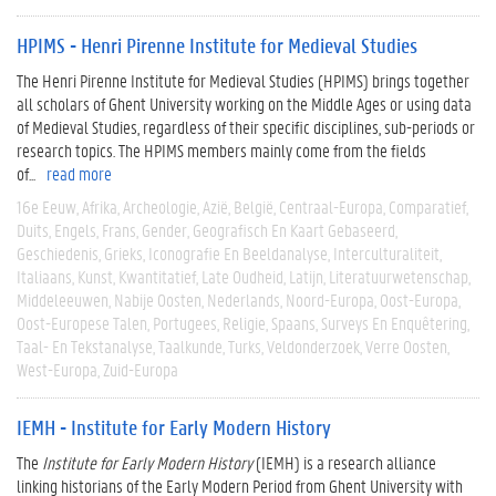
HPIMS - Henri Pirenne Institute for Medieval Studies
The Henri Pirenne Institute for Medieval Studies (HPIMS) brings together
all scholars of Ghent University working on the Middle Ages or using data
of Medieval Studies, regardless of their specific disciplines, sub-periods or
research topics. The HPIMS members mainly come from the fields
of...
read more
16e Eeuw
Afrika
Archeologie
Azië
België
Centraal-Europa
Comparatief
Duits
Engels
Frans
Gender
Geografisch En Kaart Gebaseerd
Geschiedenis
Grieks
Iconografie En Beeldanalyse
Interculturaliteit
Italiaans
Kunst
Kwantitatief
Late Oudheid
Latijn
Literatuurwetenschap
Middeleeuwen
Nabije Oosten
Nederlands
Noord-Europa
Oost-Europa
Oost-Europese Talen
Portugees
Religie
Spaans
Surveys En Enquêtering
Taal- En Tekstanalyse
Taalkunde
Turks
Veldonderzoek
Verre Oosten
West-Europa
Zuid-Europa
IEMH - Institute for Early Modern History
The
Institute for Early Modern History
(IEMH) is a research alliance
linking historians of the Early Modern Period from Ghent University with