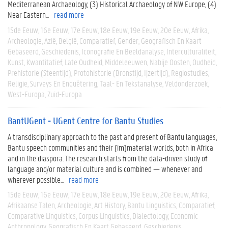
Mediterranean Archaeology, (3) Historical Archaeology of NW Europe, (4)
Near Eastern...
read more
15de Eeuw
16e Eeuw
17e Eeuw
18e Eeuw
19e Eeuw
20e Eeuw
Afrika
Archeologie
Azië
België
Comparatief
Gender
Geografisch En Kaart
Gebaseerd
Geschiedenis
Iconografie En Beeldanalyse
Interculturaliteit
Kunst
Kwantitatief
Late Oudheid
Middeleeuwen
Nabije Oosten
Oudheid
Prehistorie (steentijd)
Protohistorie (bronstijd, Ijzertijd)
Regiostudies
Religie
Surveys En Enquêtering
Taal- En Tekstanalyse
Veldonderzoek
West-Europa
Zuid-Europa
BantUGent - UGent Centre for Bantu Studies
A transdisciplinary approach to the past and present of Bantu languages,
Bantu speech communities and their (im)material worlds, both in Africa
and in the diaspora. The research starts from the data-driven study of
language and/or material culture and is combined — whenever and
wherever possible...
read more
15de Eeuw
16e Eeuw
17e Eeuw
18e Eeuw
19e Eeuw
20e Eeuw
Afrika
Afrikaanse Talen
Archeologie
Art History
Bantu Linguistics
Comparatief
Comparative Linguistics
Corpus Linguistics
Dialectology
Economic
Anthropology
Geografisch En Kaart Gebaseerd
Geschiedenis