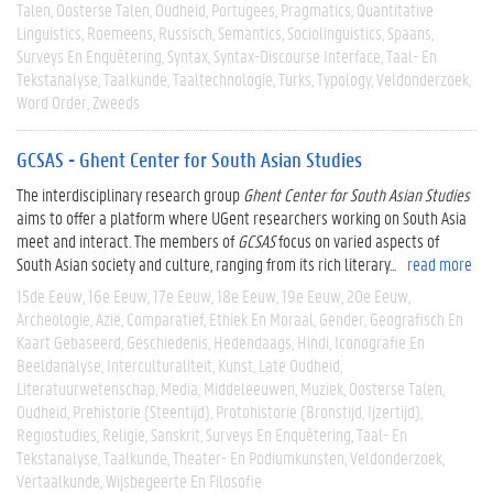
Talen
Oosterse Talen
Oudheid
Portugees
Pragmatics
Quantitative
Linguistics
Roemeens
Russisch
Semantics
Sociolinguistics
Spaans
Surveys En Enquêtering
Syntax
Syntax-Discourse Interface
Taal- En
Tekstanalyse
Taalkunde
Taaltechnologie
Turks
Typology
Veldonderzoek
Word Order
Zweeds
GCSAS - Ghent Center for South Asian Studies
The interdisciplinary research group
Ghent Center for South Asian Studies
aims to offer a platform where UGent researchers working on South Asia
meet and interact. The members of
GCSAS
focus on varied aspects of
South Asian society and culture, ranging from its rich literary...
read more
15de Eeuw
16e Eeuw
17e Eeuw
18e Eeuw
19e Eeuw
20e Eeuw
Archeologie
Azië
Comparatief
Ethiek En Moraal
Gender
Geografisch En
Kaart Gebaseerd
Geschiedenis
Hedendaags
Hindi
Iconografie En
Beeldanalyse
Interculturaliteit
Kunst
Late Oudheid
Literatuurwetenschap
Media
Middeleeuwen
Muziek
Oosterse Talen
Oudheid
Prehistorie (steentijd)
Protohistorie (bronstijd, Ijzertijd)
Regiostudies
Religie
Sanskrit
Surveys En Enquêtering
Taal- En
Tekstanalyse
Taalkunde
Theater- En Podiumkunsten
Veldonderzoek
Vertaalkunde
Wijsbegeerte En Filosofie