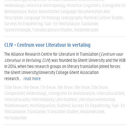
Hedendaags
Historical Anthropology
Historical Linguistics
Iconografie En
Beeldanalyse
Kunst
Kwantitatief
Language Documentation And
Description
Language Technology
Lexicography
Material Culture Studies
Surveys En Enquêtering
Taal- En Tekstanalyse
Taalkunde
Taaltechnologie
Transdisciplinary Studies
Veldonderzoek
CLIV - Centrum voor Literatuur in vertaling
The Alliance Research Centre for Literature in Translation (
Centrum voor
Literatuur in Vertaling, CLIV
) was founded by Ghent University and the VUB
in 2014, when two research groups on literary translation joined forces:
the Ghent University/University College Ghent Association
research...
read more
15de Eeuw
16e Eeuw
17e Eeuw
18e Eeuw
19e Eeuw
20e Eeuw
Comparatief
Hedendaags
Iconografie En Beeldanalyse
Interculturaliteit
Interculturality
Intermediality
Late Oudheid
Literatuurwetenschap
Middeleeuwen
Multilingualism
Oudheid
Surveys En Enquêtering
Taal- En
Tekstanalyse
Translation
Translation Studies
Veldonderzoek
Vertaalkunde