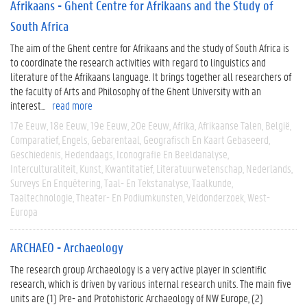
Afrikaans - Ghent Centre for Afrikaans and the Study of
South Africa
The aim of the Ghent centre for Afrikaans and the study of South Africa is
to coordinate the research activities with regard to linguistics and
literature of the Afrikaans language. It brings together all researchers of
the faculty of Arts and Philosophy of the Ghent University with an
interest...
read more
17e Eeuw
18e Eeuw
19e Eeuw
20e Eeuw
Afrika
Afrikaanse Talen
België
Comparatief
Engels
Gebarentaal
Geografisch En Kaart Gebaseerd
Geschiedenis
Hedendaags
Iconografie En Beeldanalyse
Interculturaliteit
Kunst
Kwantitatief
Literatuurwetenschap
Nederlands
Surveys En Enquêtering
Taal- En Tekstanalyse
Taalkunde
Taaltechnologie
Theater- En Podiumkunsten
Veldonderzoek
West-
Europa
ARCHAEO - Archaeology
The research group Archaeology is a very active player in scientific
research, which is driven by various internal research units. The main five
units are (1) Pre- and Protohistoric Archaeology of NW Europe, (2)