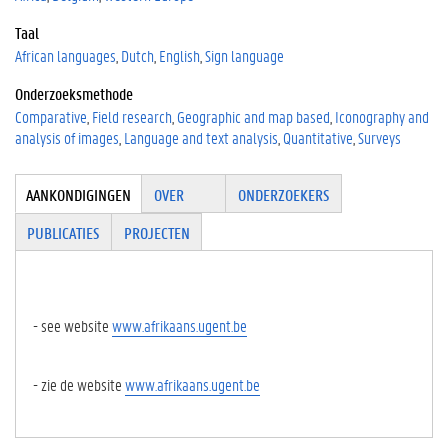
Taal
African languages
Dutch
English
Sign language
Onderzoeksmethode
Comparative
Field research
Geographic and map based
Iconography and
analysis of images
Language and text analysis
Quantitative
Surveys
Tabgroup
AANKONDIGINGEN
(
OVER
ONDERZOEKERS
A
PUBLICATIES
PROJECTEN
C
TI
E
V
E
- see website
www.afrikaans.ugent.be
T
A
B
- zie de website
www.afrikaans.ugent.be
B
L
A