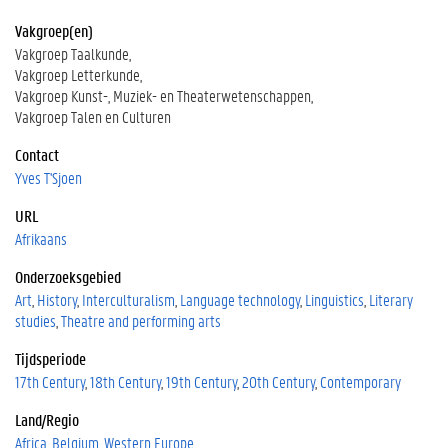
Vakgroep(en)
Vakgroep Taalkunde
Vakgroep Letterkunde
Vakgroep Kunst-, Muziek- en Theaterwetenschappen
Vakgroep Talen en Culturen
Contact
Yves T'Sjoen
URL
Afrikaans
Onderzoeksgebied
Art
History
Interculturalism
Language technology
Linguistics
Literary
studies
Theatre and performing arts
Tijdsperiode
17th Century
18th Century
19th Century
20th Century
Contemporary
Land/Regio
Africa
Belgium
Western Europe