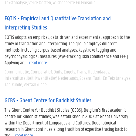
Tekstanalyse
Verre Oosten
Wijsbegeerte En Filosofie
EQTIS - Empirical and Quantitative Translation and
Interpreting Studies
EQTIS adopts an empirical, data-driven and experimental approach to the
study of translation and interpreting. The group employs different
methods, including corpus-based analyses, keystroke logging and
psychophysiological measures (eye-tracking, skin conductance and EEG).
Applying an...
read more
Communicatie
Comparatief
Duits
Engels
Frans
Hedendaags
Interculturaliteit
Kwantitatief
Nederlands
Spaans
Taal- En Tekstanalyse
Taalkunde
Vertaalkunde
GCBS - Ghent Centre for Buddhist Studies
The Ghent Centre for Buddhist Studies
(GCBS), Belgium’s first academic
centre for Buddhist studies, was established in 2007 at Ghent University
within the Department of Languages and Cultures. Buddhological
research in Ghent continues a long tradition of expertise tracing back to
the...
read more