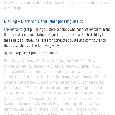
Oost-Europa
Regiostudies
Religie
Taal- En Tekstanalyse
Veldonderzoek
West-Europa
DiaLing - Diachronic and Diatopic Linguistics
The research group DiaLing clusters scholars who conduct research in the
field of historical and diatopic linguistics, and gives as such visibility to
these fields of study. The research conducted by DiaLing contributes to
these disciplines in the following ways:
(i) language description...
read more
15de Eeuw
16e Eeuw
17e Eeuw
18e Eeuw
19e Eeuw
20e Eeuw
Afrikaanse Talen
Cartography
Cognitive Linguistics
Communicatie
Comparatief
Constructionalization
Construction Grammar
Corpus
Construction
Diachronic Linguistics
Diachrony
Dialect Contact
Dialect
Grammar
Dialectology
Dialect Syntax
Diatopic Linguistics
Discourse
Duits
Dynamic Syntax
Endangered Languages
Engels
Experimental
Syntax
Formal Grammar
Formal Syntax
Frans
Functional Linguistics
Generative Syntax
Geografisch En Kaart Gebaseerd
Geschiedenis
Grammar
Grammaticalization
Grieks
Hedendaags
Historical Grammar
Historical Linguistics
Historical Sociolinguistics
Historical Syntax
Icelandic
Information Structure
Interculturaliteit
Italiaans
Kwantitatief