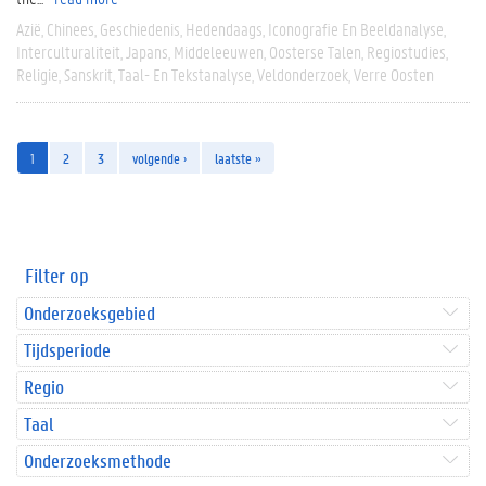
Azië
Chinees
Geschiedenis
Hedendaags
Iconografie En Beeldanalyse
Interculturaliteit
Japans
Middeleeuwen
Oosterse Talen
Regiostudies
Religie
Sanskrit
Taal- En Tekstanalyse
Veldonderzoek
Verre Oosten
1
2
3
volgende ›
laatste »
Filter op
Onderzoeksgebied
Tijdsperiode
Regio
Taal
Onderzoeksmethode