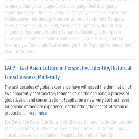
Language Change
Language Contact
Language Death
Language
Maintenance
Late Oudheid
Latijn
Lexicography
Lexicon
Microvariation
Middeleeuwen
Morphology
Nanosyntax
Nederlands
Oost-Europese
Talen
Oosterse Talen
Oudheid
Portugees
Pragmatics
Quantitative
Linguistics
Roemeens
Russisch
Semantics
Sociolinguistics
Spaans
Surveys En Enquêtering
Syntax
Syntax-Discourse Interface
Taal- En
Tekstanalyse
Taalkunde
Taaltechnologie
Turks
Typology
Veldonderzoek
Word Order
Zweeds
EACP - East Asian Culture in Perspective: Identity, Historical
Consciousness, Modernity
The last decades of global experience have witnessed the domination of
two apparently contradictory tendencies: on the one hand, a process of
globalization and concentration of capital on a new, very abstract level
far beyond immediate experience; on the other, the decentralization of
production...
read more
18e Eeuw
19e Eeuw
20e Eeuw
Azië
Chinees
Communicatie
Comparatief
Ethiek En Moraal
Geschiedenis
Hedendaags
Interculturaliteit
Japans
Literatuurwetenschap
Oudheid
Regiostudies
Religie
Taal- En