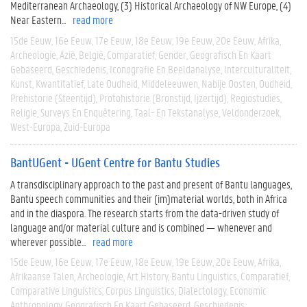
Mediterranean Archaeology, (3) Historical Archaeology of NW Europe, (4)
Near Eastern...
read more
15de Eeuw
16e Eeuw
17e Eeuw
18e Eeuw
19e Eeuw
20e Eeuw
Afrika
Archeologie
Azië
België
Comparatief
Gender
Geografisch En Kaart
Gebaseerd
Geschiedenis
Iconografie En Beeldanalyse
Interculturaliteit
Kunst
Kwantitatief
Late Oudheid
Middeleeuwen
Nabije Oosten
Oudheid
Prehistorie (steentijd)
Protohistorie (bronstijd, Ijzertijd)
Regiostudies
Religie
Surveys En Enquêtering
Taal- En Tekstanalyse
Veldonderzoek
West-Europa
Zuid-Europa
BantUGent - UGent Centre for Bantu Studies
A transdisciplinary approach to the past and present of Bantu languages,
Bantu speech communities and their (im)material worlds, both in Africa
and in the diaspora. The research starts from the data-driven study of
language and/or material culture and is combined — whenever and
wherever possible...
read more
15de Eeuw
16e Eeuw
17e Eeuw
18e Eeuw
19e Eeuw
20e Eeuw
Afrika
Afrikaanse Talen
Archeologie
Art History
Bantu Linguistics
Comparatief
Comparative Linguistics
Corpus Linguistics
Dialectology
Economic
Anthropology
Geografisch En Kaart Gebaseerd
Geschiedenis