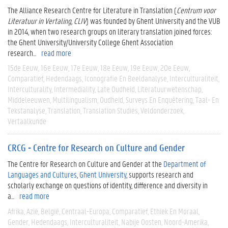
The Alliance Research Centre for Literature in Translation (
Centrum voor
Literatuur in Vertaling, CLIV
) was founded by Ghent University and the VUB
in 2014, when two research groups on literary translation joined forces:
the Ghent University/University College Ghent Association
research...
read more
15de Eeuw
16e Eeuw
17e Eeuw
18e Eeuw
19e Eeuw
20e Eeuw
Comparatief
Hedendaags
Iconografie En Beeldanalyse
Interculturaliteit
Interculturality
Intermediality
Late Oudheid
Literatuurwetenschap
Middeleeuwen
Multilingualism
Oudheid
Surveys En Enquêtering
Taal- En
Tekstanalyse
Translation
Translation Studies
Veldonderzoek
Vertaalkunde
CRCG - Centre for Research on Culture and Gender
The Centre for Research on Culture and Gender at the
Department of
Languages and Cultures
,
Ghent University
, supports research and
scholarly exchange on questions of identity, difference and diversity in
a...
read more
Afrika
Azië
België
Centraal-Europa
Comparatief
Ethiek En Moraal
Gender
Hedendaags
Interculturaliteit
Nabije Oosten
Noord-Amerika