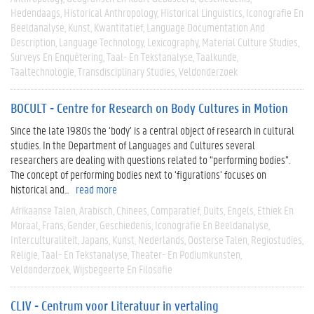
Hedendaags
Historical Anthropology
Historical Linguistics
Iconografie En
Beeldanalyse
Kunst
Kwantitatief
Language Documentation And
Description
Language Technology
Lexicography
Material Culture Studies
Surveys En Enquêtering
Taal- En Tekstanalyse
Taalkunde
Taaltechnologie
Transdisciplinary Studies
Veldonderzoek
BOCULT - Centre for Research on Body Cultures in Motion
Since the late 1980s the ‘body’ is a central object of research in cultural
studies. In the Department of Languages and Cultures several
researchers are dealing with questions related to “performing bodies”.
The concept of performing bodies next to ‘figurations’ focuses on
historical and...
read more
Afrikaanse Talen
Arabisch
Chinees
Comparatief
Duits
Engels
Ethiek En
Moraal
Frans
Gender
Geschiedenis
Iconografie En Beeldanalyse
Interculturaliteit
Japans
Kunst
Nederlands
Oosterse Talen
Regiostudies
Religie
Taal- En Tekstanalyse
Theater- En Podiumkunsten
Veldonderzoek
Wijsbegeerte En Filosofie
CLIV - Centrum voor Literatuur in vertaling