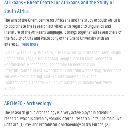
Afrikaans - Ghent Centre for Afrikaans and the Study of
South Africa
The aim of the Ghent centre for Afrikaans and the study of South Africa is
to coordinate the research activities with regard to linguistics and
literature of the Afrikaans language. It brings together all researchers of
the faculty of Arts and Philosophy of the Ghent University with an
interest...
read more
17e Eeuw
18e Eeuw
19e Eeuw
20e Eeuw
Afrika
Afrikaanse Talen
België
Comparatief
Engels
Gebarentaal
Geografisch En Kaart Gebaseerd
Geschiedenis
Hedendaags
Iconografie En Beeldanalyse
Interculturaliteit
Kunst
Kwantitatief
Literatuurwetenschap
Nederlands
Surveys En Enquêtering
Taal- En Tekstanalyse
Taalkunde
Taaltechnologie
Theater- En Podiumkunsten
Veldonderzoek
West-
Europa
ARCHAEO - Archaeology
The research group Archaeology is a very active player in scientific
research, which is driven by various internal research units. The main five
units are (1) Pre- and Protohistoric Archaeology of NW Europe, (2)