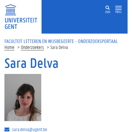
Overslaan en naar de inhoud gaan
ZOEK
MENU
FACULTEIT LETTEREN EN WIJSBEGEERTE - ONDERZOEKSPORTAAL
Home
Onderzoekers
Sara Delva
Sara Delva
sara.delva@ugent.be