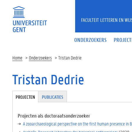
Overslaan en naar de inhoud gaan
FACULTEIT LETTEREN EN WI
ONDERZOEKERS
PROJECT
Home
Onderzoekers
Tristan Dedrie
Tristan Dedrie
Tabgroup
PROJECTEN
(
PUBLICATIES
A
C
TI
Projecten als doctoraatsonderzoeker
E
A zooarchaeological perspective on the first human presence in 
V