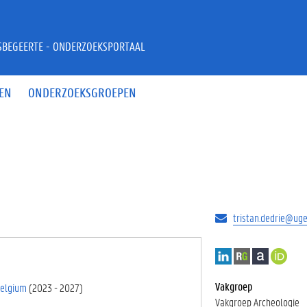
JSBEGEERTE - ONDERZOEKSPORTAAL
EN
ONDERZOEKSGROEPEN
tristan.dedrie@uge
L
R
A
h
i
e
c
t
n
s
a
t
Vakgroep
Belgium
(
2023
-
2027
)
k
e
d
p
Vakgroep Archeologie