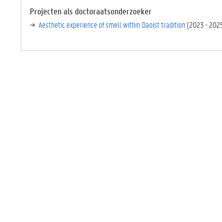
C
TI
Projecten als doctoraatsonderzoeker
E
Aesthetic experience of smell within Daoist tradition
(
2023
-
202
V
E
T
A
B
B
L
A
D
)