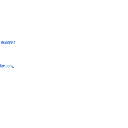
r Buddhist
ilosophy
y