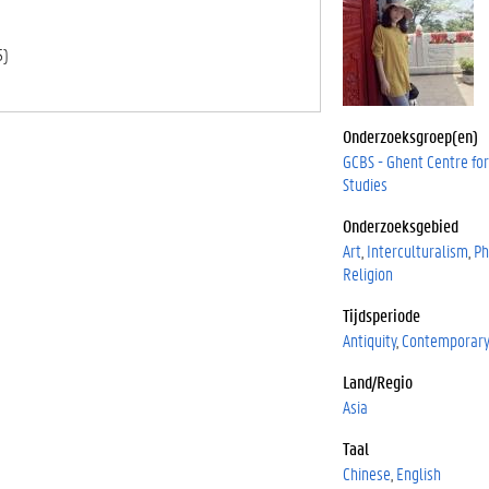
5
)
Onderzoeksgroep(en)
GCBS - Ghent Centre fo
Studies
Onderzoeksgebied
Art
Interculturalism
Ph
Religion
Tijdsperiode
Antiquity
Contemporar
Land/Regio
Asia
Taal
Chinese
English