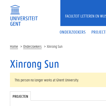
Overslaan en naar de inhoud gaan
FACULTEIT LETTEREN EN WI
ONDERZOEKERS
PROJECT
Home
Onderzoekers
Xinrong Sun
Xinrong Sun
WAARSCHUWINGSBERICHT
This person no longer works at Ghent University.
Tabgroup
PROJECTEN
(
A