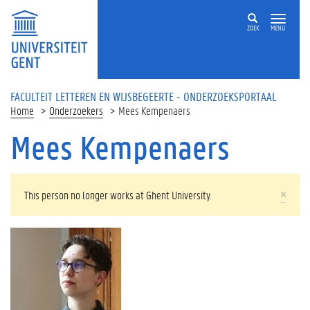
Overslaan en naar de inhoud gaan
ZOEK
MENU
FACULTEIT LETTEREN EN WIJSBEGEERTE - ONDERZOEKSPORTAAL
Home
Onderzoekers
Mees Kempenaers
Mees Kempenaers
WAARSCHUWINGSBERICHT
×
This person no longer works at Ghent University.