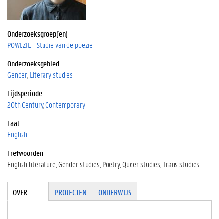
Onderzoeksgroep(en)
POWEZIE - Studie van de poëzie
Onderzoeksgebied
Gender
Literary studies
Tijdsperiode
20th Century
Contemporary
Taal
English
Trefwoorden
English literature
Gender studies
Poetry
Queer studies
Trans studies
Tabgroup
OVER
(ACTIE
PROJECTEN
ONDERWIJS
VE
TABBLA