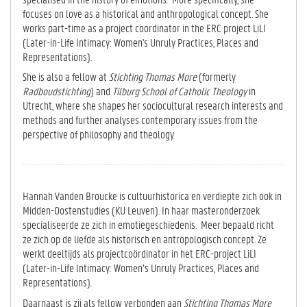
focuses on love as a historical and anthropological concept. She
works part-time as a project coordinator in the ERC project LiLI
(Later-in-Life Intimacy: Women's Unruly Practices, Places and
Representations).
She is also a fellow at
Stichting Thomas More
(formerly
Radboudstichting
) and
Tilburg School of Catholic Theology
in
Utrecht, where she shapes her sociocultural research interests and
methods and further analyses contemporary issues from the
perspective of philosophy and theology.
Hannah Vanden Broucke is cultuurhistorica en verdiepte zich ook in
Midden-Oostenstudies (KU Leuven). In haar masteronderzoek
specialiseerde ze zich in emotiegeschiedenis. Meer bepaald richt
ze zich op de liefde als historisch en antropologisch concept. Ze
werkt deeltijds als projectcoördinator in het ERC-project LiLI
(Later-in-Life Intimacy: Women’s Unruly Practices, Places and
Representations).
Daarnaast is zij als fellow verbonden aan
Stichting Thomas More