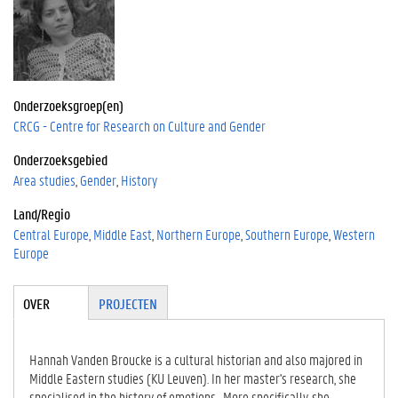
Onderzoeksgroep(en)
CRCG - Centre for Research on Culture and Gender
Onderzoeksgebied
Area studies
Gender
History
Land/Regio
Central Europe
Middle East
Northern Europe
Southern Europe
Western
Europe
Tabgroup
OVER
(ACTIE
PROJECTEN
VE
TABBLA
D)
Hannah Vanden Broucke is a cultural historian and also majored in
Middle Eastern studies (KU Leuven). In her master's research, she
specialised in the history of emotions. More specifically, she