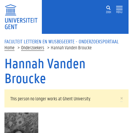
Overslaan en naar de inhoud gaan
ZOEK
MENU
FACULTEIT LETTEREN EN WIJSBEGEERTE - ONDERZOEKSPORTAAL
Home
Onderzoekers
Hannah Vanden Broucke
Hannah Vanden
Broucke
WAARSCHUWINGSBERICHT
×
This person no longer works at Ghent University.