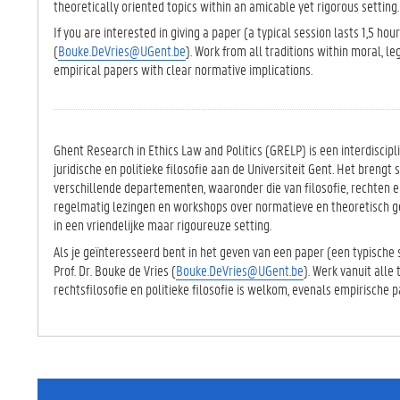
theoretically oriented topics within an amicable yet rigorous setting.
If you are interested in giving a paper (a typical session lasts 1,5 hour
(
Bouke.DeVries@UGent.be
). Work from all traditions within moral, l
empirical papers with clear normative implications.
Ghent Research in Ethics Law and Politics (GRELP) is een interdiscip
juridische en politieke filosofie aan de Universiteit Gent. Het brengt
verschillende departementen, waaronder die van filosofie, rechten 
regelmatig lezingen en workshops over normatieve en theoretisch g
in een vriendelijke maar rigoureuze setting.
Als je geïnteresseerd bent in het geven van een paper (een typische 
Prof. Dr. Bouke de Vries (
Bouke.DeVries@UGent.be
). Werk vanuit alle
rechtsfilosofie en politieke filosofie is welkom, evenals empirische 