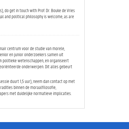
s), do get in touch with Prof. Dr. Bouke de Vries
egal and political philosophy is welcome, as are
linair centrum voor de studie van morele,
 senior en junior onderzoekers samen uit
en politieke wetenschappen, en organiseert
eoriënteerde onderwerpen. Dit alles gebeurt
sessie duurt 1,5 uur), neem dan contact op met
 tradities binnen de moraalfilosofie,
papers met duidelijke normatieve implicaties.