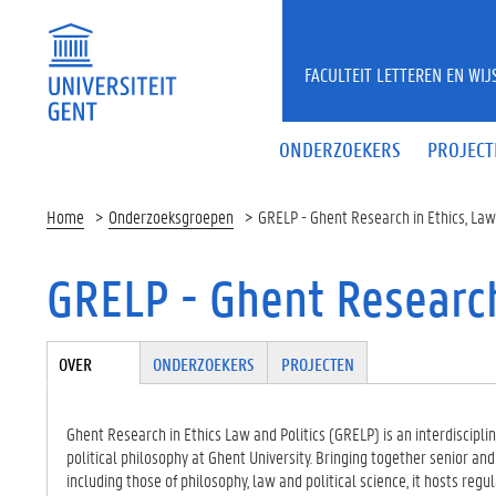
Overslaan en naar de inhoud gaan
FACULTEIT LETTEREN EN WI
ONDERZOEKERS
PROJECT
Home
Onderzoeksgroepen
GRELP - Ghent Research in Ethics, Law
GRELP - Ghent Research 
Tabgroup
OVER
(ACTIE
ONDERZOEKERS
PROJECTEN
VE
TABBLA
D)
Ghent Research in Ethics Law and Politics (GRELP) is an interdisciplin
political philosophy at Ghent University. Bringing together senior an
including those of philosophy, law and political science, it hosts re