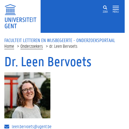
Overslaan en naar de inhoud gaan
ZOEK
MENU
FACULTEIT LETTEREN EN WIJSBEGEERTE - ONDERZOEKSPORTAAL
Home
Onderzoekers
dr. Leen Bervoets
Dr. Leen Bervoets
leen.bervoets@ugent.be