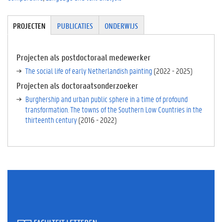
Tabgroup
PROJECTEN
(
PUBLICATIES
ONDERWIJS
A
C
TI
Projecten als postdoctoraal medewerker
E
The social life of early Netherlandish painting
(
2022
-
2025
)
V
Projecten als doctoraatsonderzoeker
E
T
Burghership and urban public sphere in a time of profound
A
transformation. The towns of the Southern Low Countries in the
B
thirteenth century
(
2016
-
2022
)
B
L
A
D
)