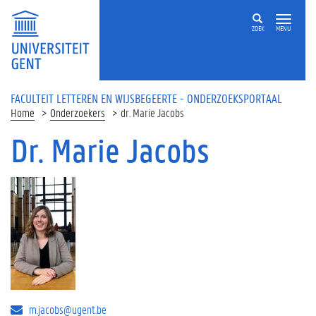
Overslaan en naar de inhoud gaan
ZOEK
MENU
FACULTEIT LETTEREN EN WIJSBEGEERTE - ONDERZOEKSPORTAAL
Home
Onderzoekers
dr. Marie Jacobs
Dr. Marie Jacobs
m.jacobs@ugent.be