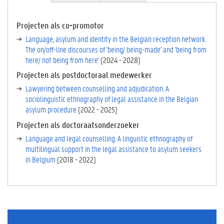
A
C
TI
Projecten als co-promotor
E
Language, asylum and identity in the Belgian reception network.
V
The on/off-line discourses of 'being/ being-made' and 'being from
E
here/ not being from here'
(
2024
-
2028
)
T
Projecten als postdoctoraal medewerker
A
B
Lawyering between counselling and adjudication. A
B
sociolinguistic ethnography of legal assistance in the Belgian
L
asylum procedure
(
2022
-
2025
)
A
Projecten als doctoraatsonderzoeker
D
Language and legal counselling. A linguistic ethnography of
)
multilingual support in the legal assistance to asylum seekers
in Belgium
(
2018
-
2022
)