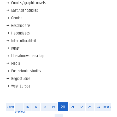
Comics / graphic novels
East Asian Studies
Gender
Geschiedenis
Hedendaags
Interculturaliteit
Kunst
Literatuurwetenschap
Media
Postcolonial studies
Regiostudies
West-Europa
20
« first
‹
16
17
18
19
21
22
23
24
next ›
previous