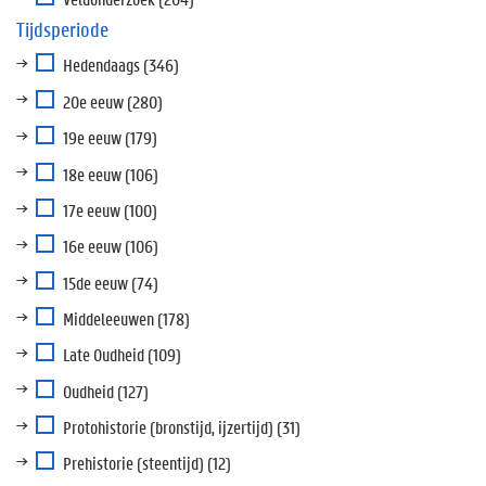
Tijdsperiode
Hedendaags
(346)
20e eeuw
(280)
19e eeuw
(179)
18e eeuw
(106)
17e eeuw
(100)
16e eeuw
(106)
15de eeuw
(74)
Middeleeuwen
(178)
Late Oudheid
(109)
Oudheid
(127)
Protohistorie (bronstijd, ijzertijd)
(31)
Prehistorie (steentijd)
(12)