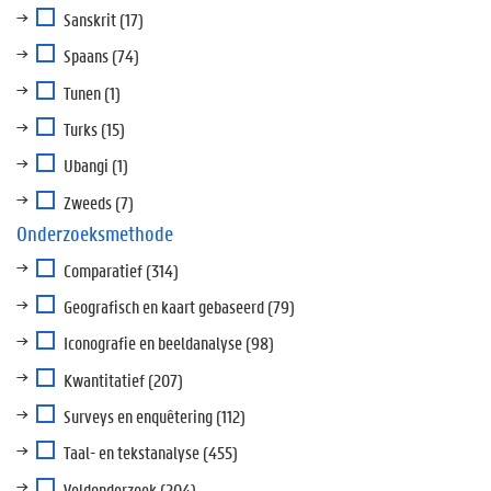
Sanskrit
(17)
Spaans
(74)
Tunen
(1)
Turks
(15)
Ubangi
(1)
Zweeds
(7)
Onderzoeksmethode
Comparatief
(314)
Geografisch en kaart gebaseerd
(79)
Iconografie en beeldanalyse
(98)
Kwantitatief
(207)
Surveys en enquêtering
(112)
Taal- en tekstanalyse
(455)
Veldonderzoek
(204)