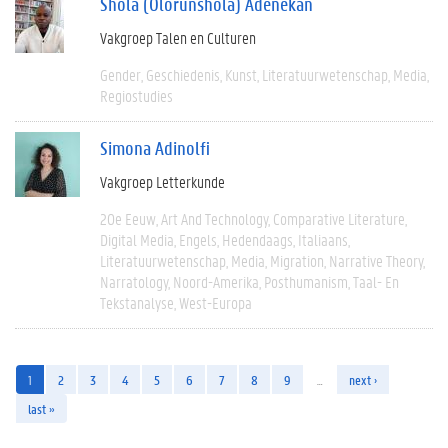
Shola (Olorunshola) Adenekan
Vakgroep Talen en Culturen
Gender
Geschiedenis
Kunst
Literatuurwetenschap
Media
Regiostudies
Simona Adinolfi
Vakgroep Letterkunde
20e Eeuw
Art And Technology
Comparative Literature
Digital Media
Engels
Hedendaags
Italiaans
Literatuurwetenschap
Media
Migration
Narrative Theory
Narratology
Noord-Amerika
Posthumanism
Taal- En
Tekstanalyse
West-Europa
1
2
3
4
5
6
7
8
9
…
next ›
last »