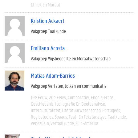
Ethiek En Moraal
Kristien Ackaert
Vakgroep Taalkunde
Emiliano Acosta
Vakgroep Wijsbegeerte en Moraalwetenschap
Matías Adam-Barrios
Vakgroep Vertalen, tolken en communicatie
19e Eeuw
20e Eeuw
Comparatief
Engels
Frans
Geschiedenis
Iconografie En Beeldanalyse
Interculturaliteit
Literatuurwetenschap
Portugees
Regiostudies
Spaans
Taal- En Tekstanalyse
Taalkunde
Venezuela
Vertaalkunde
Zuid-Amerika