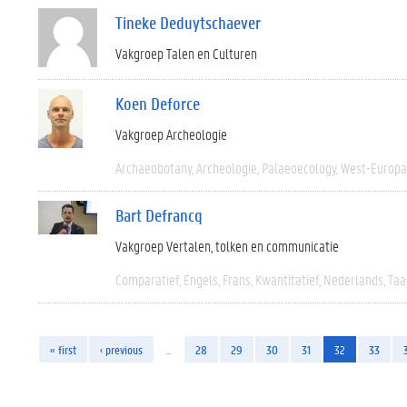
Tineke Deduytschaever
Vakgroep Talen en Culturen
Koen Deforce
Vakgroep Archeologie
Archaeobotany
Archeologie
Palaeoecology
West-Europa
Bart Defrancq
Vakgroep Vertalen, tolken en communicatie
Comparatief
Engels
Frans
Kwantitatief
Nederlands
Taa
« first
‹ previous
…
28
29
30
31
32
33