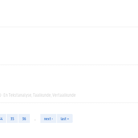
l- En Tekstanalyse
Taalkunde
Vertaalkunde
34
35
36
…
next ›
last »