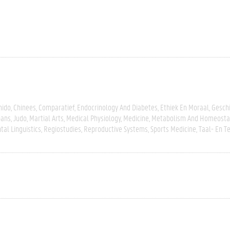
hido
Chinees
Comparatief
Endocrinology And Diabetes
Ethiek En Moraal
Gesch
pans
Judo
Martial Arts
Medical Physiology
Medicine
Metabolism And Homeosta
tal Linguistics
Regiostudies
Reproductive Systems
Sports Medicine
Taal- En T