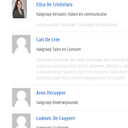
Elisa De Cristofaro
Vakgroep Vertalen, tolken en communicatie
Communicatie
Didactiek
Taalkunde
Vertaalkunde
Carl De Crée
Vakgroep Talen en Culturen
16e Eeuw
17e Eeuw
18e Eeuw
19e Eeuw
Azië
Budo
Bus
Japanese Language And Culture
Japanese Literature
Ja
& Rehabilitation Sciences
Nutrition
Oosterse Talen
Orien
Veldonderzoek
Verre Oosten
Wijsbegeerte En Filosofie
Aron Decuyper
Vakgroep Onderwijskunde
Ludovic De Cuypere
Vakgroep Taalkunde