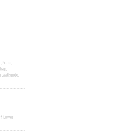
c
Frans
chap
rtaalkunde
ef
Lower