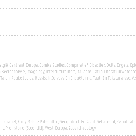
elgië
Centraal-Europa
Comics Studies
Comparatief
Didactiek
Duits
Engels
Epi
n Beeldanalyse
Imagology
Interculturaliteit
Italiaans
Latijn
Literatuurwetens
 Talen
Regiostudies
Russisch
Surveys En Enquêtering
Taal- En Tekstanalyse
Ve
mparatief
Early Middle Paleolithic
Geografisch En Kaart Gebaseerd
Kwantitati
nt
Prehistorie (steentijd)
West-Europa
Zooarchaeology