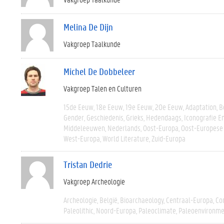
Melina De Dijn
Vakgroep Taalkunde
Michel De Dobbeleer
Vakgroep Talen en Culturen
15de Eeuw
18e Eeuw
19e Eeuw
20e Eeuw
Adaptation
B
Gender
Geschiedenis
Grieks
Hedendaags
Iconografie E
Middeleeuwen
Nederlands
Oost-Europa
Oost-Europese
West-Europa
World Literature
Zuid-Europa
Tristan Dedrie
Vakgroep Archeologie
Archeologie
België
Bioarchaeology
Centraal-Europa
Co
Paleolithic
Noord-Europa
Paleoclimate
Paleoenvironme