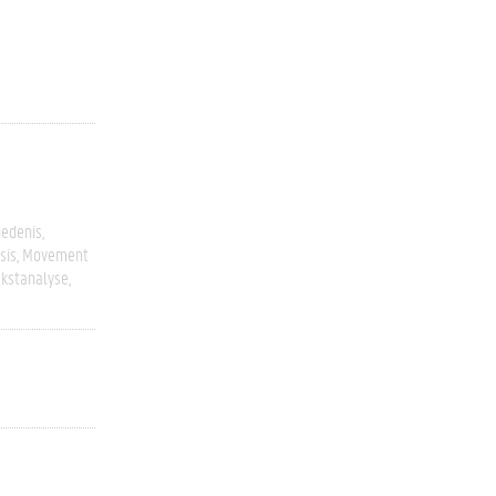
iedenis
sis
Movement
ekstanalyse