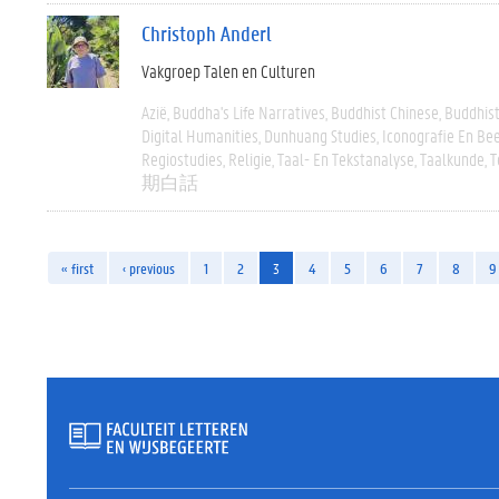
Christoph Anderl
Vakgroep Talen en Culturen
Azië
Buddha's Life Narratives
Buddhist Chinese
Buddhist
Digital Humanities
Dunhuang Studies
Iconografie En Be
Regiostudies
Religie
Taal- En Tekstanalyse
Taalkunde
T
期白話
« first
‹ previous
1
2
3
4
5
6
7
8
9