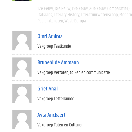
17e Eeuw
18e Eeuw
19e Eeuw
20e Eeuw
Comparatief
C
Italiaans
Literary History
Literatuurwetenschap
Modern 
Podiumkunsten
West-Europa
Omri Amiraz
Vakgroep Taalkunde
Brunehilde Ammann
Vakgroep Vertalen, tolken en communicatie
Griet Anaf
Vakgroep Letterkunde
Ayla Anckaert
Vakgroep Talen en Culturen