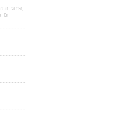
rculturaliteit
r- En