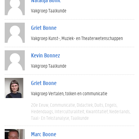
Vakgroep Taalkunde
Griet Bonne
Vakgroep Kunst-, Muziek- en Theaterwetenschappen
Kevin Bonnez
Vakgroep Taalkunde
Griet Boone
Vakgroep Vertalen, tolken en communicatie
20e Eeuw
Communicatie
Didactiek
Duits
Engels
Hedendaags
Interculturaliteit
Kwantitatief
Nederlands
Taal- En Tekstanalyse
Taalkunde
Marc Boone