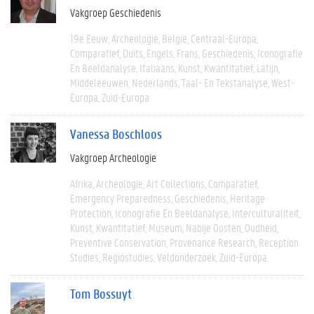
Vakgroep Geschiedenis
19e Eeuw
Archeologie
België
Centraal-Europa
Comparatief
Duits
Engels
Frans
Geschiedenis
Iconografie
En Beeldanalyse
Italiaans
Kunst
Kwantitatief
Latijn
Middeleeuwen
Nederlands
Taal- En Tekstanalyse
West-
Europa
Zuid-Europa
Vanessa Boschloos
Vakgroep Archeologie
Afrika
Archeologie
Art Collections
Comparatief
Emergency Preparedness
Geschiedenis
Heritage
Protection
Iconografie En Beeldanalyse
Interculturaliteit
Kunst
Kwantitatief
Museum
Nabije Oosten
Oudheid
Preventive Conservation
Provenance Research
Reception
Studies
Regiostudies
Veldonderzoek
Zuid-Europa
Tom Bossuyt