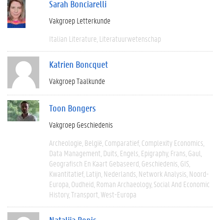
Sarah Bonciarelli
Vakgroep Letterkunde
Italian Literature
Literatuurwetenschap
Katrien Boncquet
Vakgroep Taalkunde
Toon Bongers
Vakgroep Geschiedenis
Archeologie
België
Comparatief
Complexity Economics
Data Management
Duits
Engels
Epigraphy
Frans
Gaul
Geografisch En Kaart Gebaseerd
Geschiedenis
GIS
Kwantitatief
Latijn
Nederlands
Network Analysis
Noord-
Europa
Oudheid
Roman Archaeology
Social And Economic
History
Transport
West-Europa
Natalija Bonic