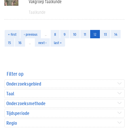
Vakgroep Taalkunde
Taalkunde
« first
‹ previous
…
8
9
10
11
12
13
14
15
16
…
next ›
last »
Filter op
Onderzoeksgebied
Taal
Onderzoeksmethode
Tijdsperiode
Regio