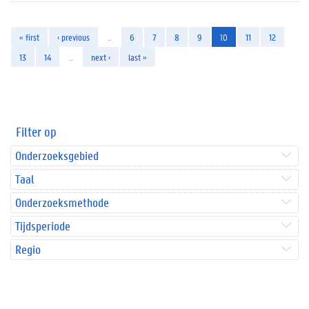
« first
‹ previous
…
6
7
8
9
10
11
12
13
14
…
next ›
last »
Filter op
Onderzoeksgebied
Taal
Onderzoeksmethode
Tijdsperiode
Regio