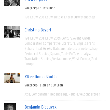
Vakgroep Letterkunde
19e Eeuw
20e Eeuw
België
Literatuurwetenschap
Christina Bezari
19e Eeuw
20e Eeuw
20th Century
Avant-Garde
Comparatief
Comparative Literature
Engels
Frans
Gebarentaal
Grieks
Italiaans
Literatuurwetenschap
Periodical Studies
Spaans
Taal- En Tekstanalyse
Translation Studies
Vertaalkunde
West-Europa
Zuid-
Europa
Kikee Doma Bhutia
Vakgroep Talen en Culturen
Azië
Comparatief
Hedendaags
Religie
Veldonderzoek
Benjamin Biebuyck