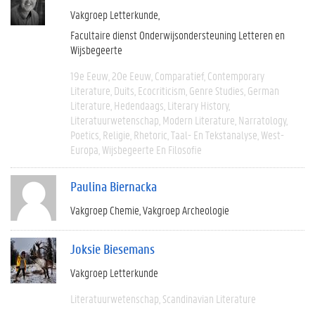
Vakgroep Letterkunde
Facultaire dienst Onderwijsondersteuning Letteren en
Wijsbegeerte
19e Eeuw
20e Eeuw
Comparatief
Contemporary
Literature
Duits
Ecocriticism
Genre Studies
German
Literature
Hedendaags
Literary History
Literatuurwetenschap
Modern Literature
Narratology
Poetics
Religie
Rhetoric
Taal- En Tekstanalyse
West-
Europa
Wijsbegeerte En Filosofie
Paulina Biernacka
Vakgroep Chemie
Vakgroep Archeologie
Joksie Biesemans
Vakgroep Letterkunde
Literatuurwetenschap
Scandinavian Literature