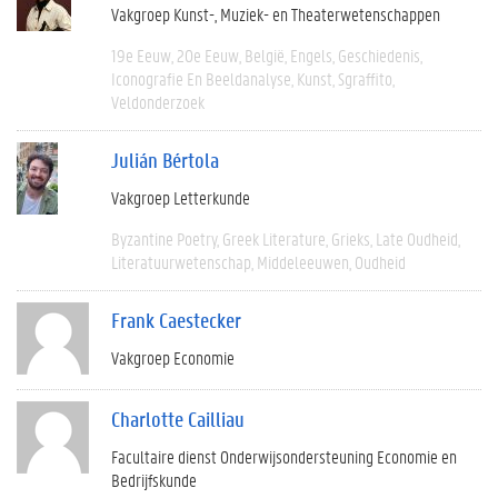
Vakgroep Kunst-, Muziek- en Theaterwetenschappen
19e Eeuw
20e Eeuw
België
Engels
Geschiedenis
Iconografie En Beeldanalyse
Kunst
Sgraffito
Veldonderzoek
Julián Bértola
Vakgroep Letterkunde
Byzantine Poetry
Greek Literature
Grieks
Late Oudheid
Literatuurwetenschap
Middeleeuwen
Oudheid
Frank Caestecker
Vakgroep Economie
Charlotte Cailliau
Facultaire dienst Onderwijsondersteuning Economie en
Bedrijfskunde