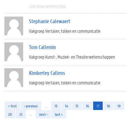
Literatuurwetenschap
Stephanie Calewaert
Vakgroep Vertalen, tolken en communicatie
Tom Callemin
Vakgroep Kunst-, Muziek- en Theaterwetenschappen
Kimberley Callens
Vakgroep Vertalen, tolken en communicatie
« first
‹ previous
…
13
14
15
16
17
18
19
20
21
…
next ›
last »