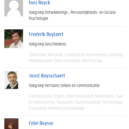
Inez Buyck
Vakgroep Ontwikkelings-, Persoonlijkheids- en Sociale
Psychologie
Frederik Buylaert
Vakgroep Geschiedenis
15de Eeuw
16e Eeuw
Comparatief
Geschiedenis
Lordship
Middeleeuwen
State Formation
West-Europa
Joost Buysschaert
Vakgroep Vertalen, tolken en communicatie
Communicatie
Engels
Interculturaliteit
Nederlands
Taal-
En Tekstanalyse
Taalkunde
Taaltechnologie
Terminology
Translation Memory
Vertaalkunde
Febé Buysse