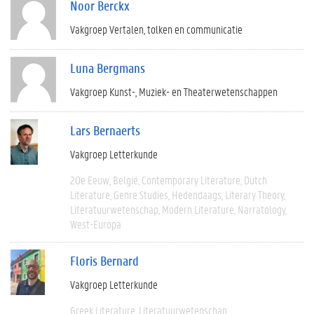
Noor Berckx
Vakgroep Vertalen, tolken en communicatie
Luna Bergmans
Vakgroep Kunst-, Muziek- en Theaterwetenschappen
Lars Bernaerts
Vakgroep Letterkunde
20e Eeuw
België
Contemporary Literature
Dutch
Literature
Genre Studies
Hedendaags
Literary Theory
Literatuurwetenschap
Modern Literature
Narratology
West-Europa
Floris Bernard
Vakgroep Letterkunde
Greek Literature
Literatuurwetenschap