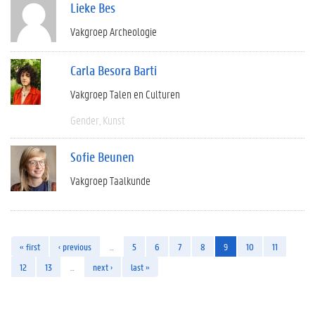
Lieke Bes
Vakgroep Archeologie
Carla Besora Barti
Vakgroep Talen en Culturen
Gender
Kunst
Sofie Beunen
Vakgroep Taalkunde
« first
‹ previous
…
5
6
7
8
9
10
11
12
13
…
next ›
last »