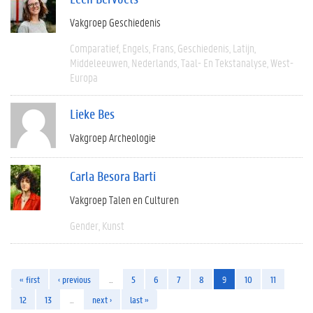
Vakgroep Geschiedenis
Comparatief
Engels
Frans
Geschiedenis
Latijn
Middeleeuwen
Nederlands
Taal- En Tekstanalyse
West-
Europa
Lieke Bes
Vakgroep Archeologie
Carla Besora Barti
Vakgroep Talen en Culturen
Gender
Kunst
« first
‹ previous
…
5
6
7
8
9
10
11
12
13
…
next ›
last »