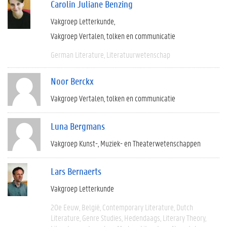
Carolin Juliane Benzing
Vakgroep Letterkunde
Vakgroep Vertalen, tolken en communicatie
German Literature
Literatuurwetenschap
Noor Berckx
Vakgroep Vertalen, tolken en communicatie
Luna Bergmans
Vakgroep Kunst-, Muziek- en Theaterwetenschappen
Lars Bernaerts
Vakgroep Letterkunde
20e Eeuw
België
Contemporary Literature
Dutch
Literature
Genre Studies
Hedendaags
Literary Theory