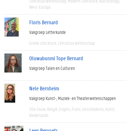
Literatuurwetenschap
Modern Literature
Narratology
West-Europa
Floris Bernard
Vakgroep Letterkunde
Greek Literature
Literatuurwetenschap
Oluwabunmi Tope Bernard
Vakgroep Talen en Culturen
Nele Bernheim
Vakgroep Kunst-, Muziek- en Theaterwetenschappen
20e Eeuw
België
Engels
Frans
Geschiedenis
Kunst
Nederlands
Leen Bervoets