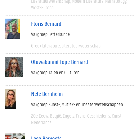
Literatuurwetenschap
Modern Literature
Narratology
West-Europa
Floris Bernard
Vakgroep Letterkunde
Greek Literature
Literatuurwetenschap
Oluwabunmi Tope Bernard
Vakgroep Talen en Culturen
Nele Bernheim
Vakgroep Kunst-, Muziek- en Theaterwetenschappen
20e Eeuw
België
Engels
Frans
Geschiedenis
Kunst
Nederlands
Leen Bervoets