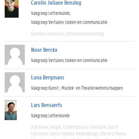
Carolin Juliane Benzing
Vakgroep Letterkunde
Vakgroep Vertalen, tolken en communicatie
German Literature
Literatuurwetenschap
Noor Berckx
Vakgroep Vertalen, tolken en communicatie
Luna Bergmans
Vakgroep Kunst-, Muziek- en Theaterwetenschappen
Lars Bernaerts
Vakgroep Letterkunde
20e Eeuw
België
Contemporary Literature
Dutch
Literature
Genre Studies
Hedendaags
Literary Theory