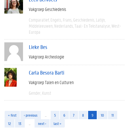
Vakgroep Geschiedenis
Comparatief
Engels
Frans
Geschiedenis
Latijn
Middeleeuwen
Nederlands
Taal- En Tekstanalyse
West-
Europa
Lieke Bes
Vakgroep Archeologie
Carla Besora Barti
Vakgroep Talen en Culturen
Gender
Kunst
« first
‹ previous
…
5
6
7
8
9
10
11
12
13
…
next ›
last »