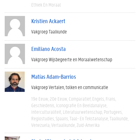
Ethiek En Moraal
Kristien Ackaert
Vakgroep Taalkunde
Emiliano Acosta
Vakgroep Wijsbegeerte en Moraalwetenschap
Matías Adam-Barrios
Vakgroep Vertalen, tolken en communicatie
19e Eeuw
20e Eeuw
Comparatief
Engels
Frans
Geschiedenis
Iconografie En Beeldanalyse
Interculturaliteit
Literatuurwetenschap
Portugees
Regiostudies
Spaans
Taal- En Tekstanalyse
Taalkunde
Venezuela
Vertaalkunde
Zuid-Amerika