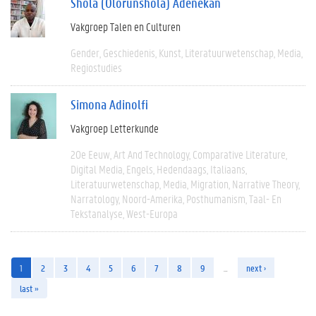
Shola (Olorunshola) Adenekan
Vakgroep Talen en Culturen
Gender
Geschiedenis
Kunst
Literatuurwetenschap
Media
Regiostudies
Simona Adinolfi
Vakgroep Letterkunde
20e Eeuw
Art And Technology
Comparative Literature
Digital Media
Engels
Hedendaags
Italiaans
Literatuurwetenschap
Media
Migration
Narrative Theory
Narratology
Noord-Amerika
Posthumanism
Taal- En
Tekstanalyse
West-Europa
1
2
3
4
5
6
7
8
9
…
next ›
last »