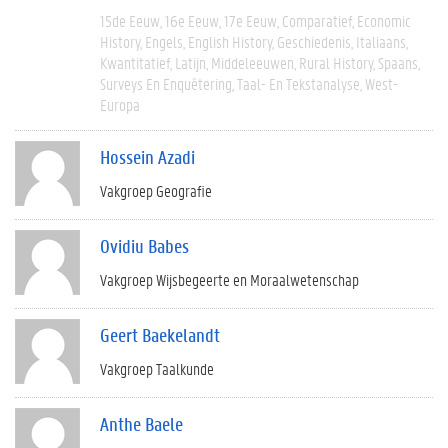
15de Eeuw
16e Eeuw
17e Eeuw
Comparatief
Economic
History
Engels
English History
Geschiedenis
Italiaans
Kwantitatief
Latijn
Middeleeuwen
Rural History
Spaans
Surveys En Enquêtering
Taal- En Tekstanalyse
West-
Europa
Hossein Azadi
Vakgroep Geografie
Ovidiu Babes
Vakgroep Wijsbegeerte en Moraalwetenschap
Geert Baekelandt
Vakgroep Taalkunde
Anthe Baele