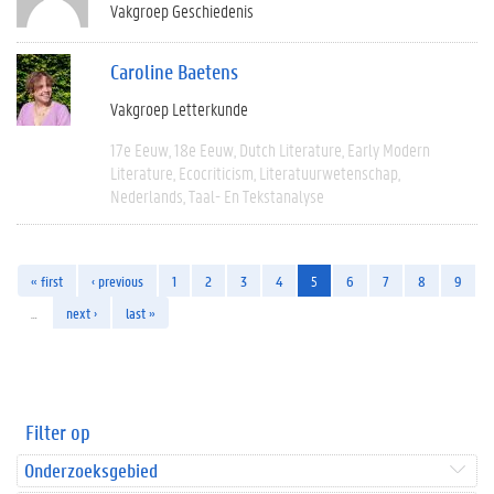
Vakgroep Geschiedenis
Caroline Baetens
Vakgroep Letterkunde
17e Eeuw
18e Eeuw
Dutch Literature
Early Modern
Literature
Ecocriticism
Literatuurwetenschap
Nederlands
Taal- En Tekstanalyse
« first
‹ previous
1
2
3
4
5
6
7
8
9
…
next ›
last »
Filter op
Onderzoeksgebied