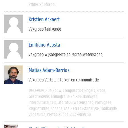
Ethiek En Moraal
Kristien Ackaert
Vakgroep Taalkunde
Emiliano Acosta
Vakgroep Wijsbegeerte en Moraalwetenschap
Matías Adam-Barrios
Vakgroep Vertalen, tolken en communicatie
19e Eeuw
20e Eeuw
Comparatief
Engels
Frans
Geschiedenis
Iconografie En Beeldanalyse
Interculturaliteit
Literatuurwetenschap
Portugees
Regiostudies
Spaans
Taal- En Tekstanalyse
Taalkunde
Venezuela
Vertaalkunde
Zuid-Amerika