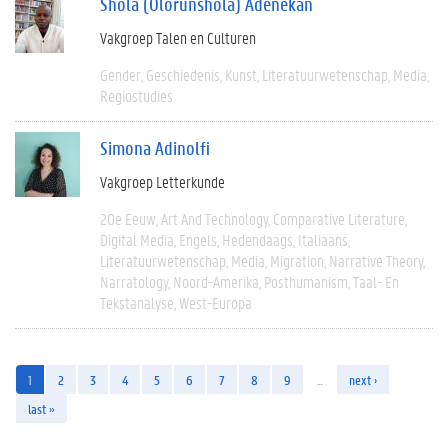
Shola (Olorunshola) Adenekan
Vakgroep Talen en Culturen
Gender
Geschiedenis
Kunst
Literatuurwetenschap
Media
Regiostudies
Simona Adinolfi
Vakgroep Letterkunde
20e Eeuw
Art And Technology
Comparative Literature
Digital Media
Engels
Hedendaags
Italiaans
Literatuurwetenschap
Media
Migration
Narrative Theory
Narratology
Noord-Amerika
Posthumanism
Taal- En
Tekstanalyse
West-Europa
1
2
3
4
5
6
7
8
9
…
next ›
last »