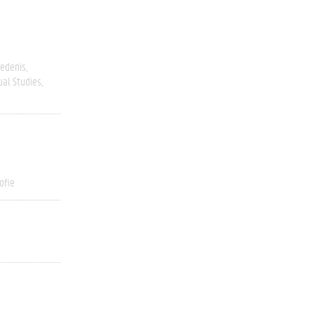
edenis
ual Studies
ofie