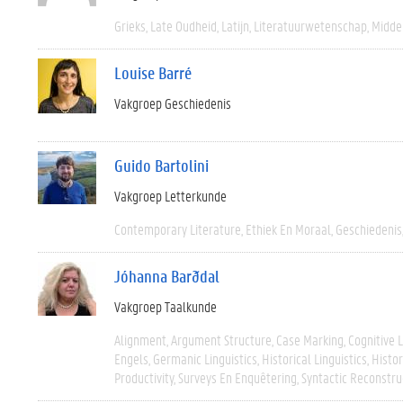
Grieks
Late Oudheid
Latijn
Literatuurwetenschap
Midde
Louise Barré
Vakgroep Geschiedenis
Guido Bartolini
Vakgroep Letterkunde
Contemporary Literature
Ethiek En Moraal
Geschiedenis
Jóhanna Barðdal
Vakgroep Taalkunde
Alignment
Argument Structure
Case Marking
Cognitive L
Engels
Germanic Linguistics
Historical Linguistics
Histor
Productivity
Surveys En Enquêtering
Syntactic Reconstru