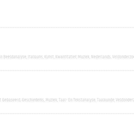
En Beeldanalyse
Italiaans
Kunst
Kwantitatief
Muziek
Nederlands
Veldonderzo
rt Gebaseerd
Geschiedenis
Muziek
Taal- En Tekstanalyse
Taalkunde
Veldonder