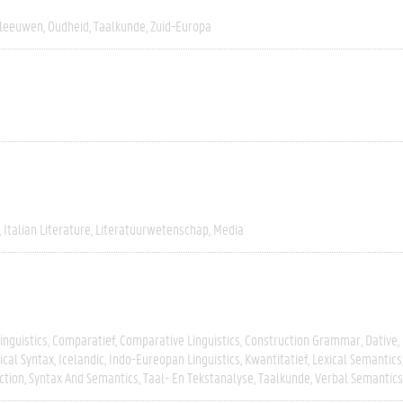
leeuwen
Oudheid
Taalkunde
Zuid-Europa
Italian Literature
Literatuurwetenschap
Media
inguistics
Comparatief
Comparative Linguistics
Construction Grammar
Dative
ical Syntax
Icelandic
Indo-Eureopan Linguistics
Kwantitatief
Lexical Semantics
ction
Syntax And Semantics
Taal- En Tekstanalyse
Taalkunde
Verbal Semantics