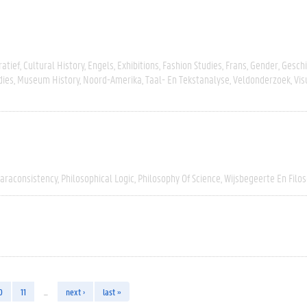
atief
Cultural History
Engels
Exhibitions
Fashion Studies
Frans
Gender
Geschi
dies
Museum History
Noord-Amerika
Taal- En Tekstanalyse
Veldonderzoek
Vis
araconsistency
Philosophical Logic
Philosophy Of Science
Wijsbegeerte En Filos
0
11
…
next ›
last »