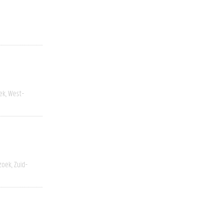
ek
West-
zoek
Zuid-