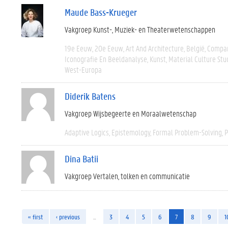
Maude Bass-Krueger
Vakgroep Kunst-, Muziek- en Theaterwetenschappen
19e Eeuw
20e Eeuw
Art And Architecture
België
Compar
Iconografie En Beeldanalyse
Kunst
Material Culture Stu
West-Europa
Diderik Batens
Vakgroep Wijsbegeerte en Moraalwetenschap
Adaptive Logics
Epistemology
Formal Problem-Solving
P
Dina Batii
Vakgroep Vertalen, tolken en communicatie
« first
‹ previous
…
3
4
5
6
7
8
9
1