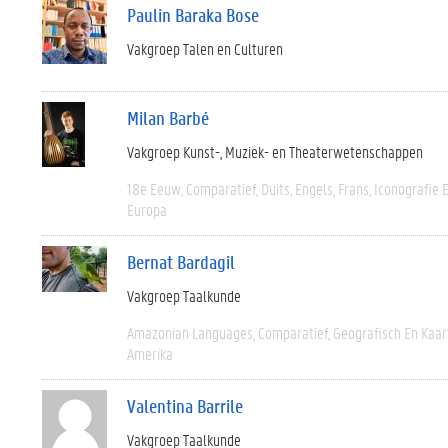
Paulin Baraka Bose
Vakgroep Talen en Culturen
Milan Barbé
Vakgroep Kunst-, Muziek- en Theaterwetenschappen
18e Eeuw
Comparatief
Duits
Engels
Frans
Iconografie 
Europa
Bernat Bardagil
Vakgroep Taalkunde
Amazonian Languages
Comparatief
Geografisch En Kaa
Amerika
Valentina Barrile
Vakgroep Taalkunde