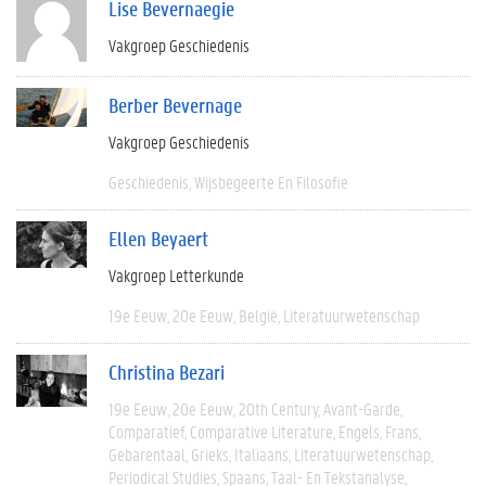
Lise Bevernaegie
Vakgroep Geschiedenis
Berber Bevernage
Vakgroep Geschiedenis
Geschiedenis
Wijsbegeerte En Filosofie
Ellen Beyaert
Vakgroep Letterkunde
19e Eeuw
20e Eeuw
België
Literatuurwetenschap
Christina Bezari
19e Eeuw
20e Eeuw
20th Century
Avant-Garde
Comparatief
Comparative Literature
Engels
Frans
Gebarentaal
Grieks
Italiaans
Literatuurwetenschap
Periodical Studies
Spaans
Taal- En Tekstanalyse