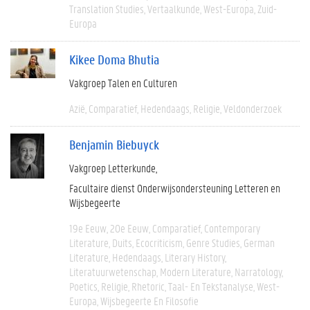
Translation Studies
Vertaalkunde
West-Europa
Zuid-
Europa
Kikee Doma Bhutia
Vakgroep Talen en Culturen
Azië
Comparatief
Hedendaags
Religie
Veldonderzoek
Benjamin Biebuyck
Vakgroep Letterkunde
Facultaire dienst Onderwijsondersteuning Letteren en
Wijsbegeerte
19e Eeuw
20e Eeuw
Comparatief
Contemporary
Literature
Duits
Ecocriticism
Genre Studies
German
Literature
Hedendaags
Literary History
Literatuurwetenschap
Modern Literature
Narratology
Poetics
Religie
Rhetoric
Taal- En Tekstanalyse
West-
Europa
Wijsbegeerte En Filosofie