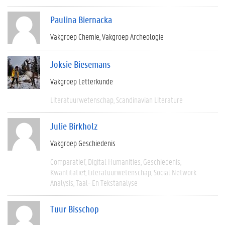
Paulina Biernacka
Vakgroep Chemie
Vakgroep Archeologie
Joksie Biesemans
Vakgroep Letterkunde
Literatuurwetenschap
Scandinavian Literature
Julie Birkholz
Vakgroep Geschiedenis
Comparatief
Digital Humanities
Geschiedenis
Kwantitatief
Literatuurwetenschap
Social Network
Analysis
Taal- En Tekstanalyse
Tuur Bisschop