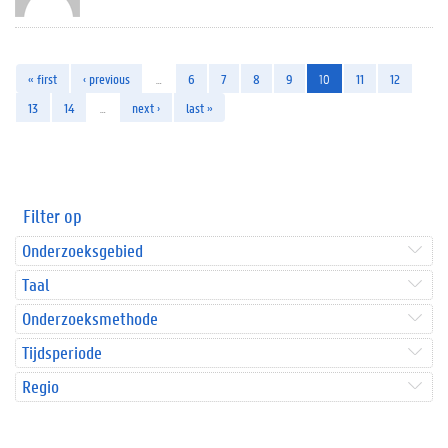
« first
‹ previous
…
6
7
8
9
10
11
12
13
14
…
next ›
last »
Filter op
Onderzoeksgebied
Taal
Onderzoeksmethode
Tijdsperiode
Regio