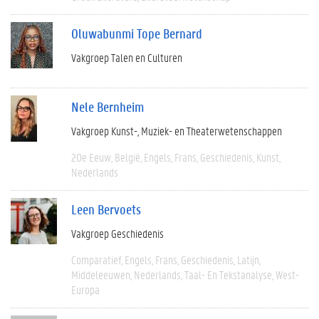
Oluwabunmi Tope Bernard
Vakgroep Talen en Culturen
Nele Bernheim
Vakgroep Kunst-, Muziek- en Theaterwetenschappen
20e Eeuw
België
Engels
Frans
Geschiedenis
Kunst
Nederlands
Leen Bervoets
Vakgroep Geschiedenis
Comparatief
Engels
Frans
Geschiedenis
Latijn
Middeleeuwen
Nederlands
Taal- En Tekstanalyse
West-
Europa