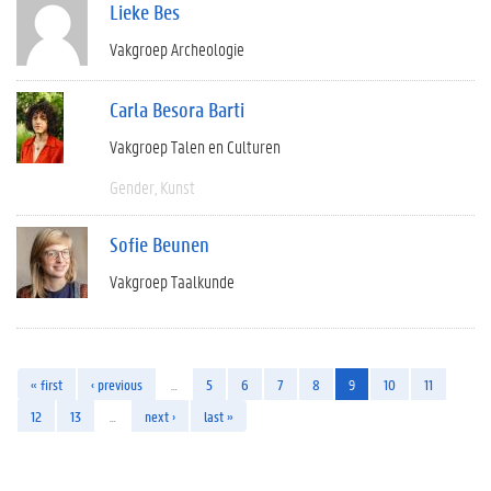
Lieke Bes
Vakgroep Archeologie
Carla Besora Barti
Vakgroep Talen en Culturen
Gender
Kunst
Sofie Beunen
Vakgroep Taalkunde
« first
‹ previous
…
5
6
7
8
9
10
11
12
13
…
next ›
last »