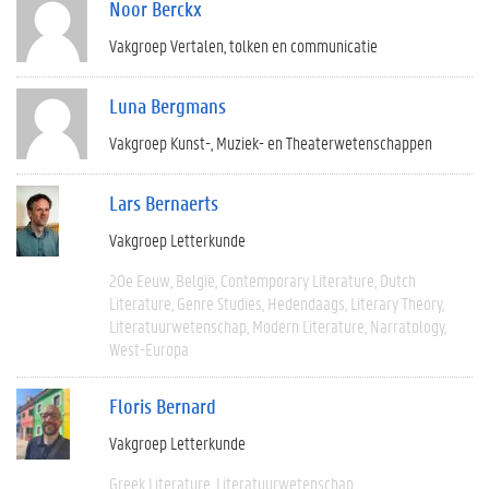
Noor Berckx
Vakgroep Vertalen, tolken en communicatie
Luna Bergmans
Vakgroep Kunst-, Muziek- en Theaterwetenschappen
Lars Bernaerts
Vakgroep Letterkunde
20e Eeuw
België
Contemporary Literature
Dutch
Literature
Genre Studies
Hedendaags
Literary Theory
Literatuurwetenschap
Modern Literature
Narratology
West-Europa
Floris Bernard
Vakgroep Letterkunde
Greek Literature
Literatuurwetenschap