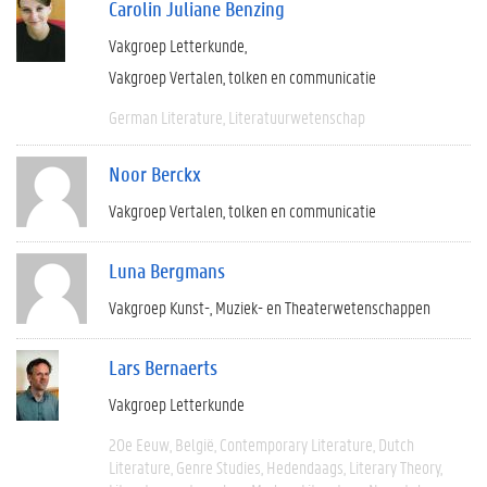
Carolin Juliane Benzing
Vakgroep Letterkunde
Vakgroep Vertalen, tolken en communicatie
German Literature
Literatuurwetenschap
Noor Berckx
Vakgroep Vertalen, tolken en communicatie
Luna Bergmans
Vakgroep Kunst-, Muziek- en Theaterwetenschappen
Lars Bernaerts
Vakgroep Letterkunde
20e Eeuw
België
Contemporary Literature
Dutch
Literature
Genre Studies
Hedendaags
Literary Theory