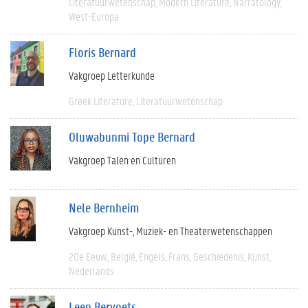
Literatuurwetenschap
Modern Literature
Narratology
West-Europa
Floris Bernard
Vakgroep Letterkunde
Greek Literature
Literatuurwetenschap
Oluwabunmi Tope Bernard
Vakgroep Talen en Culturen
Nele Bernheim
Vakgroep Kunst-, Muziek- en Theaterwetenschappen
20e Eeuw
België
Engels
Frans
Geschiedenis
Kunst
Nederlands
Leen Bervoets