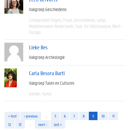
Vakgroep Geschiedenis
Comparatief
Engels
Frans
Geschiedenis
Latijn
Middeleeuwen
Nederlands
Taal- En Tekstanalyse
West-
Europa
Lieke Bes
Vakgroep Archeologie
Carla Besora Barti
Vakgroep Talen en Culturen
Gender
Kunst
« first
‹ previous
…
5
6
7
8
9
10
11
12
13
…
next ›
last »