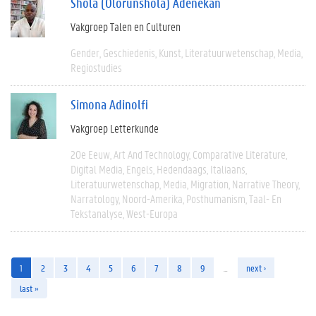
Shola (Olorunshola) Adenekan
Vakgroep Talen en Culturen
Gender
Geschiedenis
Kunst
Literatuurwetenschap
Media
Regiostudies
Simona Adinolfi
Vakgroep Letterkunde
20e Eeuw
Art And Technology
Comparative Literature
Digital Media
Engels
Hedendaags
Italiaans
Literatuurwetenschap
Media
Migration
Narrative Theory
Narratology
Noord-Amerika
Posthumanism
Taal- En
Tekstanalyse
West-Europa
1
2
3
4
5
6
7
8
9
…
next ›
last »