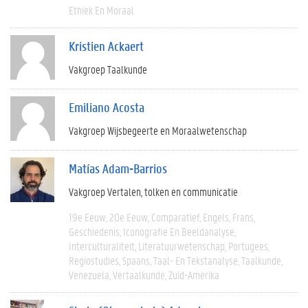
Ethiek En Moraal
Kristien Ackaert
Vakgroep Taalkunde
Emiliano Acosta
Vakgroep Wijsbegeerte en Moraalwetenschap
Matías Adam-Barrios
Vakgroep Vertalen, tolken en communicatie
19e Eeuw
20e Eeuw
Comparatief
Engels
Frans
Geschiedenis
Iconografie En Beeldanalyse
Interculturaliteit
Literatuurwetenschap
Portugees
Regiostudies
Spaans
Taal- En Tekstanalyse
Taalkunde
Venezuela
Vertaalkunde
Zuid-Amerika