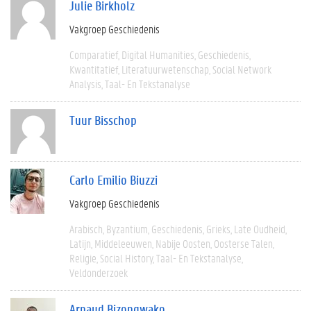
Julie Birkholz
Vakgroep Geschiedenis
Comparatief
Digital Humanities
Geschiedenis
Kwantitatief
Literatuurwetenschap
Social Network
Analysis
Taal- En Tekstanalyse
Tuur Bisschop
Carlo Emilio Biuzzi
Vakgroep Geschiedenis
Arabisch
Byzantium
Geschiedenis
Grieks
Late Oudheid
Latijn
Middeleeuwen
Nabije Oosten
Oosterse Talen
Religie
Social History
Taal- En Tekstanalyse
Veldonderzoek
Arnaud Bizongwako