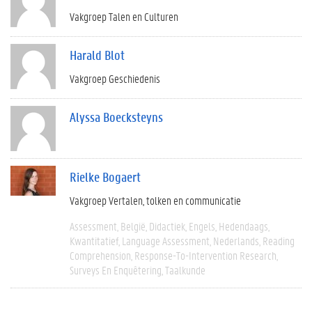
Vakgroep Talen en Culturen
Harald Blot
Vakgroep Geschiedenis
Alyssa Boecksteyns
Rielke Bogaert
Vakgroep Vertalen, tolken en communicatie
Assessment
België
Didactiek
Engels
Hedendaags
Kwantitatief
Language Assessment
Nederlands
Reading
Comprehension
Response-To-Intervention Research
Surveys En Enquêtering
Taalkunde