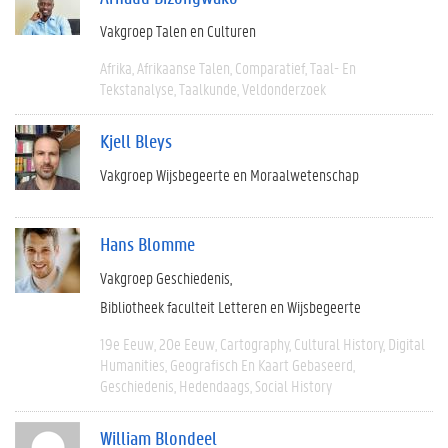
Vakgroep Talen en Culturen
Afrika
Afrikaanse Talen
Comparatief
Taal- En
Tekstanalyse
Taalkunde
Veldonderzoek
Kjell Bleys
Vakgroep Wijsbegeerte en Moraalwetenschap
Hans Blomme
Vakgroep Geschiedenis
Bibliotheek faculteit Letteren en Wijsbegeerte
19e Eeuw
20e Eeuw
Cartography
Cultural History
Digital
Humanities
Geografisch En Kaart Gebaseerd
Geschiedenis
Hedendaags
Social History
William Blondeel