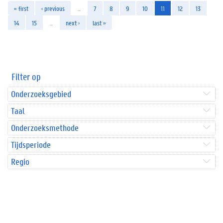
« first
‹ previous
…
7
8
9
10
11
12
13
14
15
…
next ›
last »
Filter op
Onderzoeksgebied
Taal
Onderzoeksmethode
Tijdsperiode
Regio