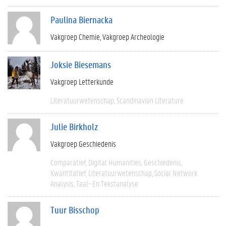
Paulina Biernacka
Vakgroep Chemie
Vakgroep Archeologie
Joksie Biesemans
Vakgroep Letterkunde
Literatuurwetenschap
Scandinavian Literature
Julie Birkholz
Vakgroep Geschiedenis
Comparatief
Digital Humanities
Geschiedenis
Kwantitatief
Literatuurwetenschap
Social Network
Analysis
Taal- En Tekstanalyse
Tuur Bisschop