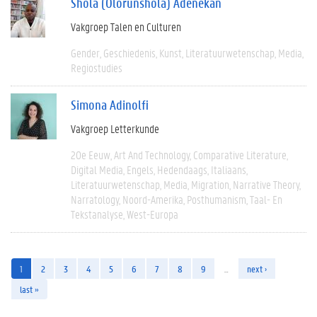
Shola (Olorunshola) Adenekan
Vakgroep Talen en Culturen
Gender
Geschiedenis
Kunst
Literatuurwetenschap
Media
Regiostudies
Simona Adinolfi
Vakgroep Letterkunde
20e Eeuw
Art And Technology
Comparative Literature
Digital Media
Engels
Hedendaags
Italiaans
Literatuurwetenschap
Media
Migration
Narrative Theory
Narratology
Noord-Amerika
Posthumanism
Taal- En
Tekstanalyse
West-Europa
1
2
3
4
5
6
7
8
9
…
next ›
last »