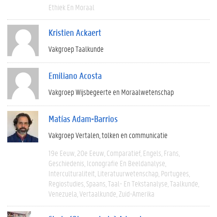
Ethiek En Moraal
Kristien Ackaert
Vakgroep Taalkunde
Emiliano Acosta
Vakgroep Wijsbegeerte en Moraalwetenschap
Matías Adam-Barrios
Vakgroep Vertalen, tolken en communicatie
19e Eeuw
20e Eeuw
Comparatief
Engels
Frans
Geschiedenis
Iconografie En Beeldanalyse
Interculturaliteit
Literatuurwetenschap
Portugees
Regiostudies
Spaans
Taal- En Tekstanalyse
Taalkunde
Venezuela
Vertaalkunde
Zuid-Amerika