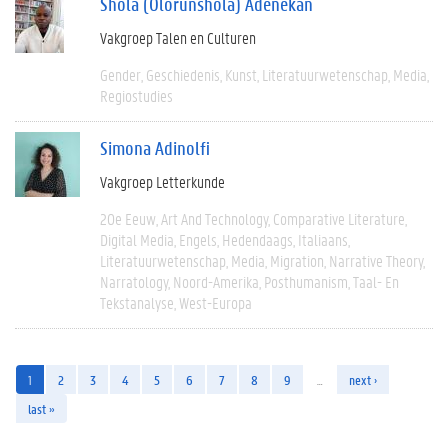
Shola (Olorunshola) Adenekan
Vakgroep Talen en Culturen
Gender
Geschiedenis
Kunst
Literatuurwetenschap
Media
Regiostudies
Simona Adinolfi
Vakgroep Letterkunde
20e Eeuw
Art And Technology
Comparative Literature
Digital Media
Engels
Hedendaags
Italiaans
Literatuurwetenschap
Media
Migration
Narrative Theory
Narratology
Noord-Amerika
Posthumanism
Taal- En
Tekstanalyse
West-Europa
1
2
3
4
5
6
7
8
9
…
next ›
last »