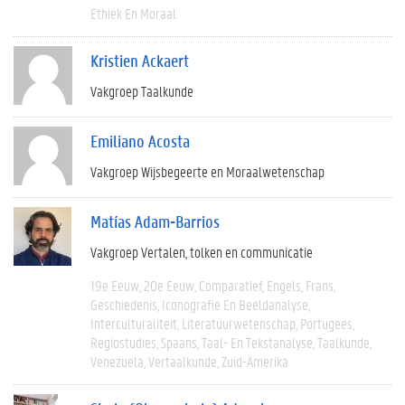
Ethiek En Moraal
Kristien Ackaert
Vakgroep Taalkunde
Emiliano Acosta
Vakgroep Wijsbegeerte en Moraalwetenschap
Matías Adam-Barrios
Vakgroep Vertalen, tolken en communicatie
19e Eeuw
20e Eeuw
Comparatief
Engels
Frans
Geschiedenis
Iconografie En Beeldanalyse
Interculturaliteit
Literatuurwetenschap
Portugees
Regiostudies
Spaans
Taal- En Tekstanalyse
Taalkunde
Venezuela
Vertaalkunde
Zuid-Amerika