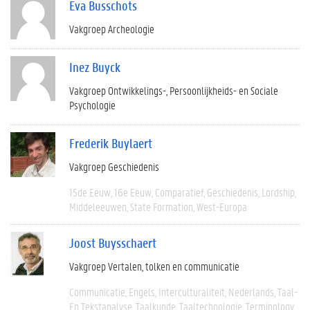
Eva Busschots
Vakgroep Archeologie
Inez Buyck
Vakgroep Ontwikkelings-, Persoonlijkheids- en Sociale
Psychologie
Frederik Buylaert
Vakgroep Geschiedenis
15de Eeuw
16e Eeuw
Comparatief
Geschiedenis
Lordship
Middeleeuwen
State Formation
West-Europa
Joost Buysschaert
Vakgroep Vertalen, tolken en communicatie
Communicatie
Engels
Interculturaliteit
Nederlands
Taal-
En Tekstanalyse
Taalkunde
Taaltechnologie
Terminology