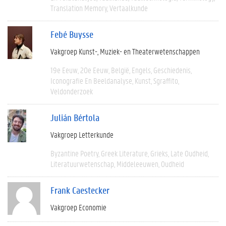
Translation Memory
Vertaalkunde
Febé Buysse
Vakgroep Kunst-, Muziek- en Theaterwetenschappen
19e Eeuw
20e Eeuw
België
Engels
Geschiedenis
Iconografie En Beeldanalyse
Kunst
Sgraffito
Veldonderzoek
Julián Bértola
Vakgroep Letterkunde
Byzantine Poetry
Greek Literature
Grieks
Late Oudheid
Literatuurwetenschap
Middeleeuwen
Oudheid
Frank Caestecker
Vakgroep Economie