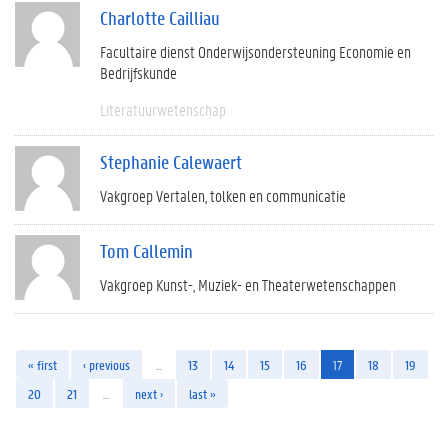
Charlotte Cailliau
Facultaire dienst Onderwijsondersteuning Economie en
Bedrijfskunde
Literatuurwetenschap
Stephanie Calewaert
Vakgroep Vertalen, tolken en communicatie
Tom Callemin
Vakgroep Kunst-, Muziek- en Theaterwetenschappen
« first
‹ previous
…
13
14
15
16
17
18
19
20
21
…
next ›
last »