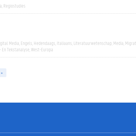
a
Regiostudies
igital Media
Engels
Hedendaags
Italiaans
Literatuurwetenschap
Media
Migrat
- En Tekstanalyse
West-Europa
 »