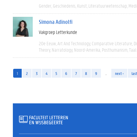
Gender
Geschiedenis
Kunst
Literatuurwetenschap
Medi
Simona Adinolfi
Vakgroep Letterkunde
20e Eeuw
Art And Technology
Comparative Literature
D
Theory
Narratology
Noord-Amerika
Posthumanism
Taal
1
2
3
4
5
6
7
8
9
…
next ›
last