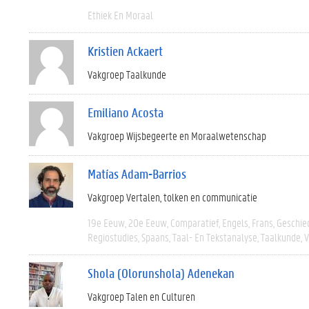
Ethiek En Moraal
Kristien Ackaert
Vakgroep Taalkunde
Emiliano Acosta
Vakgroep Wijsbegeerte en Moraalwetenschap
Matías Adam-Barrios
Vakgroep Vertalen, tolken en communicatie
19e Eeuw
20e Eeuw
Comparatief
Engels
Frans
Geschie
Regiostudies
Spaans
Taal- En Tekstanalyse
Taalkunde
V
Shola (Olorunshola) Adenekan
Vakgroep Talen en Culturen