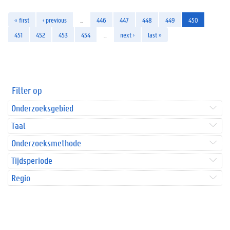
« first
‹ previous
…
446
447
448
449
450
451
452
453
454
…
next ›
last »
Filter op
Onderzoeksgebied
Taal
Onderzoeksmethode
Tijdsperiode
Regio