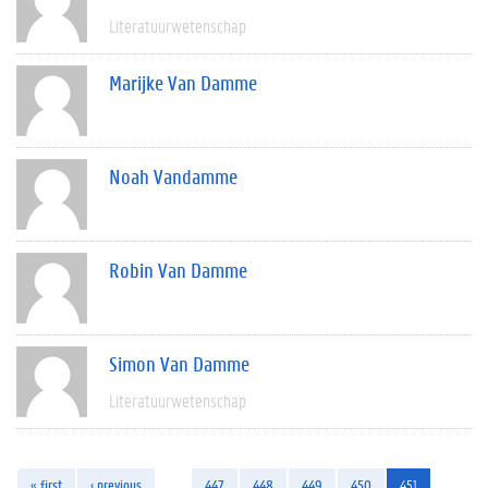
Literatuurwetenschap
Marijke Van Damme
Noah Vandamme
Robin Van Damme
Simon Van Damme
Literatuurwetenschap
« first
‹ previous
…
447
448
449
450
451