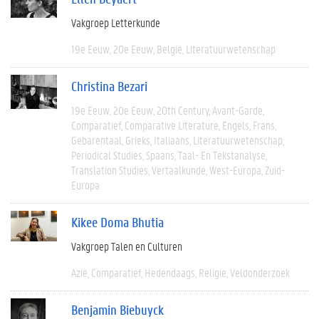
Vakgroep Letterkunde
19e Eeuw
20e Eeuw
België
Literatuurwetenschap
Christina Bezari
19e Eeuw
20e Eeuw
20th Century
Avant-Garde
Comparatief
Comparative Literature
Engels
Frans
Gebarentaal
Grieks
Italiaans
Literatuurwetenschap
Periodical Studies
Spaans
Taal- En Tekstanalyse
Translation Studies
Vertaalkunde
West-Europa
Zuid-
Europa
Kikee Doma Bhutia
Vakgroep Talen en Culturen
Azië
Comparatief
Hedendaags
Religie
Veldonderzoek
Benjamin Biebuyck