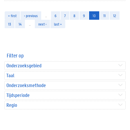
« first
‹ previous
…
6
7
8
9
10
11
12
13
14
…
next ›
last »
Filter op
Onderzoeksgebied
Taal
Onderzoeksmethode
Tijdsperiode
Regio