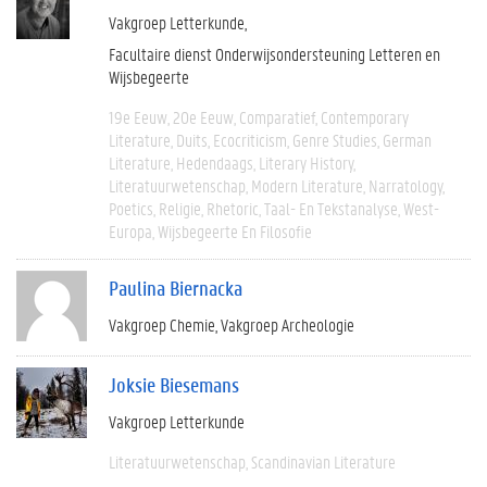
Vakgroep Letterkunde
Facultaire dienst Onderwijsondersteuning Letteren en
Wijsbegeerte
19e Eeuw
20e Eeuw
Comparatief
Contemporary
Literature
Duits
Ecocriticism
Genre Studies
German
Literature
Hedendaags
Literary History
Literatuurwetenschap
Modern Literature
Narratology
Poetics
Religie
Rhetoric
Taal- En Tekstanalyse
West-
Europa
Wijsbegeerte En Filosofie
Paulina Biernacka
Vakgroep Chemie
Vakgroep Archeologie
Joksie Biesemans
Vakgroep Letterkunde
Literatuurwetenschap
Scandinavian Literature