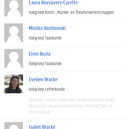
Laura Bovsòvers-Carette
Vakgroep Kunst-, Muziek- en Theaterwetenschappen
Mishko Bozhinoski
Vakgroep Taalkunde
Eleni Bozia
Vakgroep Taalkunde
Evelien Bracke
Vakgroep Letterkunde
Didactiek
Gender
Greek Epic
Greek Literature
Greek
Mythology
Literatuurwetenschap
Oudheid
Taal- En
Tekstanalyse
Isabel Bracke