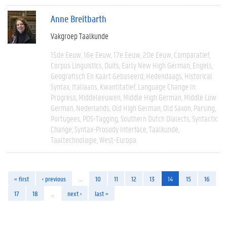
Anne Breitbarth
Vakgroep Taalkunde
15de Eeuw
16e Eeuw
17e Eeuw
20e Eeuw
Comparatief
Corpus Linguistics
Duits
Early New High German
Engels
Geografisch En Kaart Gebaseerd
Hedendaags
Historical
Syntax
Italiaans
Kwantitatief
Language Change In
Progress
Middeleeuwen
Middle High German
Middle Low
German
Nederlands
Old High German
Old Saxon
Parsing
Portugees
POS-Tagging
Southern Dutch Dialects
Syntactic
Change
Syntax-Prosody Interface
Taalkunde
Taaltechnologie
West-Europa
« first
‹ previous
…
10
11
12
13
14
15
16
17
18
…
next ›
last »