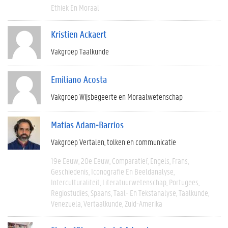
Ethiek En Moraal
Kristien Ackaert
Vakgroep Taalkunde
Emiliano Acosta
Vakgroep Wijsbegeerte en Moraalwetenschap
Matías Adam-Barrios
Vakgroep Vertalen, tolken en communicatie
19e Eeuw
20e Eeuw
Comparatief
Engels
Frans
Geschiedenis
Iconografie En Beeldanalyse
Interculturaliteit
Literatuurwetenschap
Portugees
Regiostudies
Spaans
Taal- En Tekstanalyse
Taalkunde
Venezuela
Vertaalkunde
Zuid-Amerika