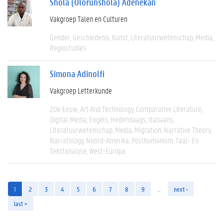
Shola (Olorunshola) Adenekan
Vakgroep Talen en Culturen
Gender
Geschiedenis
Kunst
Literatuurwetenschap
Media
Regiostudies
Simona Adinolfi
Vakgroep Letterkunde
20e Eeuw
Art And Technology
Comparative Literature
Digital Media
Engels
Hedendaags
Italiaans
Literatuurwetenschap
Media
Migration
Narrative Theory
Narratology
Noord-Amerika
Posthumanism
Taal- En
Tekstanalyse
West-Europa
1
2
3
4
5
6
7
8
9
…
next ›
last »