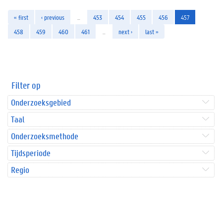
« first
‹ previous
…
453
454
455
456
457
458
459
460
461
…
next ›
last »
Filter op
Onderzoeksgebied
Taal
Onderzoeksmethode
Tijdsperiode
Regio