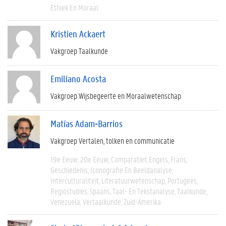
Ethiek En Moraal
Kristien Ackaert
Vakgroep Taalkunde
Emiliano Acosta
Vakgroep Wijsbegeerte en Moraalwetenschap
Matías Adam-Barrios
Vakgroep Vertalen, tolken en communicatie
19e Eeuw
20e Eeuw
Comparatief
Engels
Frans
Geschiedenis
Iconografie En Beeldanalyse
Interculturaliteit
Literatuurwetenschap
Portugees
Regiostudies
Spaans
Taal- En Tekstanalyse
Taalkunde
Venezuela
Vertaalkunde
Zuid-Amerika