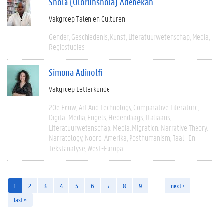
Shola (Olorunshola) Adenekan
Vakgroep Talen en Culturen
Gender
Geschiedenis
Kunst
Literatuurwetenschap
Media
Regiostudies
Simona Adinolfi
Vakgroep Letterkunde
20e Eeuw
Art And Technology
Comparative Literature
Digital Media
Engels
Hedendaags
Italiaans
Literatuurwetenschap
Media
Migration
Narrative Theory
Narratology
Noord-Amerika
Posthumanism
Taal- En
Tekstanalyse
West-Europa
1
2
3
4
5
6
7
8
9
…
next ›
last »