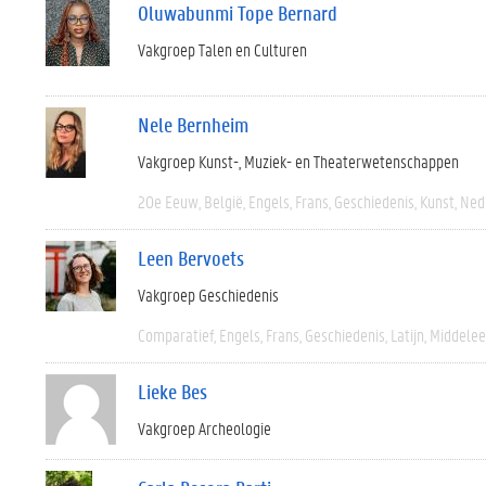
Oluwabunmi Tope Bernard
Vakgroep Talen en Culturen
Nele Bernheim
Vakgroep Kunst-, Muziek- en Theaterwetenschappen
20e Eeuw
België
Engels
Frans
Geschiedenis
Kunst
Ned
Leen Bervoets
Vakgroep Geschiedenis
Comparatief
Engels
Frans
Geschiedenis
Latijn
Middele
Lieke Bes
Vakgroep Archeologie