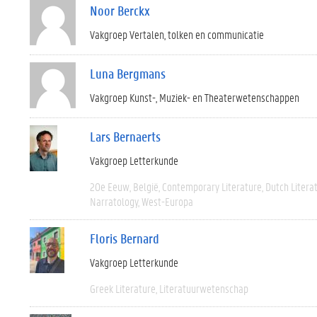
Noor Berckx
Vakgroep Vertalen, tolken en communicatie
Luna Bergmans
Vakgroep Kunst-, Muziek- en Theaterwetenschappen
Lars Bernaerts
Vakgroep Letterkunde
20e Eeuw
België
Contemporary Literature
Dutch Litera
Narratology
West-Europa
Floris Bernard
Vakgroep Letterkunde
Greek Literature
Literatuurwetenschap