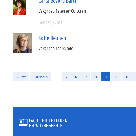
Carla Besora Barti
Vakgroep Talen en Culturen
Gender
Kunst
Sofie Beunen
Vakgroep Taalkunde
« first
‹ previous
…
5
6
7
8
9
10
11