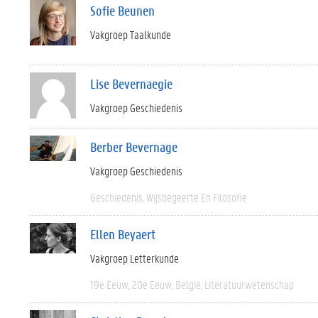
Sofie Beunen
Vakgroep Taalkunde
Lise Bevernaegie
Vakgroep Geschiedenis
Berber Bevernage
Vakgroep Geschiedenis
Geschiedenis
Wijsbegeerte En Filosofie
Ellen Beyaert
Vakgroep Letterkunde
19e Eeuw
20e Eeuw
België
Literatuurwetenschap