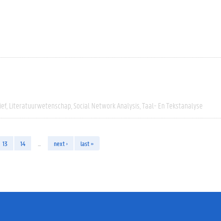
ief
Literatuurwetenschap
Social Network Analysis
Taal- En Tekstanalyse
13
14
…
next ›
last »