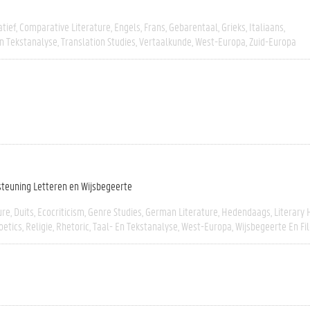
tief
Comparative Literature
Engels
Frans
Gebarentaal
Grieks
Italiaans
En Tekstanalyse
Translation Studies
Vertaalkunde
West-Europa
Zuid-Europa
steuning Letteren en Wijsbegeerte
ure
Duits
Ecocriticism
Genre Studies
German Literature
Hedendaags
Literary 
oetics
Religie
Rhetoric
Taal- En Tekstanalyse
West-Europa
Wijsbegeerte En Fil