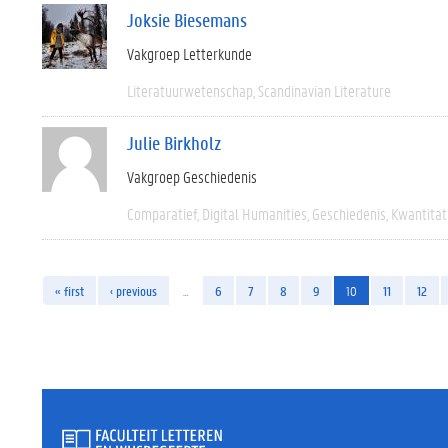
Joksie Biesemans
Vakgroep Letterkunde
Literatuurwetenschap
Scandinavian Literature
Julie Birkholz
Vakgroep Geschiedenis
Comparatief
Digital Humanities
Geschiedenis
Kwantitat
« first
‹ previous
…
6
7
8
9
10
11
12