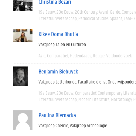
Christina Bezari
19e Eeuw
20e Eeuw
20th Century
Avant-Garde
Compara
Literatuurwetenschap
Periodical Studies
Spaans
Taal- 
Kikee Doma Bhutia
Vakgroep Talen en Culturen
Azië
Comparatief
Hedendaags
Religie
Veldonderzoek
Benjamin Biebuyck
Vakgroep Letterkunde
Facultaire dienst Onderwijsonder
19e Eeuw
20e Eeuw
Comparatief
Contemporary Literat
Literatuurwetenschap
Modern Literature
Narratology
P
Paulina Biernacka
Vakgroep Chemie
Vakgroep Archeologie